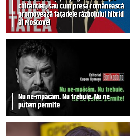
chitanțier, sau cum presa românească
promovează fațadele războiului hibrid
al Moscovei
Nu ne-mpăcăm. Nu trebuie. Nu ne
putem permite