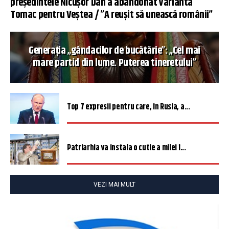
președintele Nicușor Dan a abandonat varianta
Tomac pentru Veștea / ”A reușit să unească românii”
Generația „gândacilor de bucătărie”: „Cel mai
mare partid din lume. Puterea tineretului”
Top 7 expresii pentru care, în Rusia, a...
Patriarhia va instala o cutie a milei î...
VEZI MAI MULT