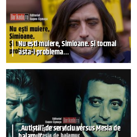
Nu ești muiere, Simioane. Și tocmai
asta-i problema…
„Autiștii” de serviciu versus Mesia de
balamuc