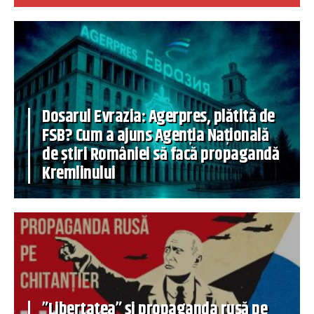
Dosarul Evrazia: Agerpres, plătită de
FSB? Cum a ajuns Agenția Națională
de știri României să facă propagandă
Kremlinului
”Libertatea” și propaganda rusă pe