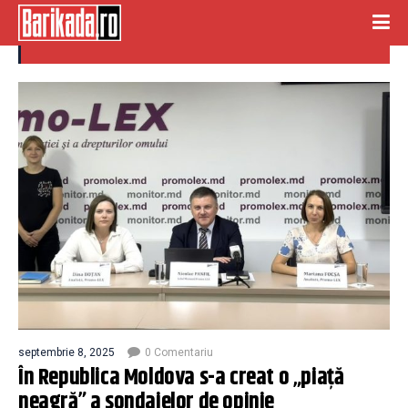
sondaje
septembrie 8, 2025
0 Comentariu
În Republica Moldova s-a creat o „piaţă
neagră” a sondajelor de opinie