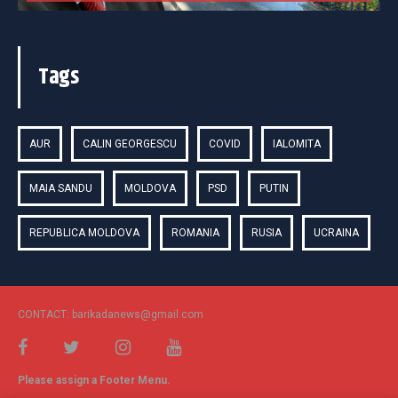
Tags
AUR
CALIN GEORGESCU
COVID
IALOMITA
MAIA SANDU
MOLDOVA
PSD
PUTIN
REPUBLICA MOLDOVA
ROMANIA
RUSIA
UCRAINA
CONTACT: barikadanews@gmail.com
Please assign a Footer Menu.