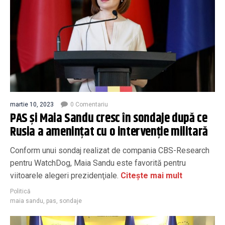
martie 10, 2023
0 Comentariu
PAS și Maia Sandu cresc în sondaje după ce
Rusia a amenințat cu o intervenție militară
Conform unui sondaj realizat de compania CBS-Research
pentru WatchDog, Maia Sandu este favorită pentru
viitoarele alegeri prezidenţiale.
Citește mai mult
Politică
maia sandu
,
pas
,
sondaje