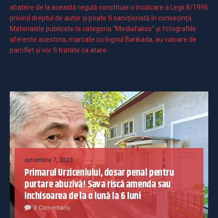
abatere de la această regulă constituie o încălcare a Legii 8/1996
privind dreptul de autor și poate fi sancționată în consecință.
Materialele publicate la categoria ”Mediafakes” și fotografiile
aferente acestora, marcate cu logoul Barikada, au valoare de
pamflet și vor fi tratate ca atare.
octombrie 7, 2023
Primarul Urziceniului, dosar penal pentru
purtare abuzivă! Sava riscă amenda sau
închisoarea de la o lună la 6 luni
0 Comentariu