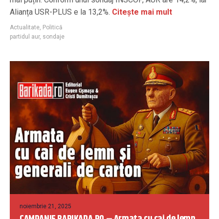
Alianța USR-PLUS e la 13,2%.
Citește mai mult
Actualitate
,
Politică
partidul aur
,
sondaje
noiembrie 21, 2025