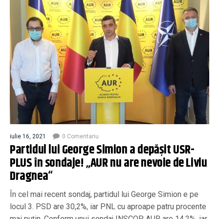
iulie 16, 2021
0 Comentariu
Partidul lui George Simion a depășit USR-
PLUS în sondaje! „AUR nu are nevoie de Liviu
Dragnea“
În cel mai recent sondaj, partidul lui George Simion e pe
locul 3. PSD are 30,2%, iar PNL cu aproape patru procente
mai puțin. Conform unui sondaj INSCOP, AUR are 14,2%, iar