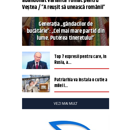
abandonat varianta Tomac pentru
Veștea / ”A reușit să unească românii”
Generația „gândacilor de
bucătărie”: „Cel mai mare partid din
lume. Puterea tineretului”
Top 7 expresii pentru care, în
Rusia, a...
Patriarhia va instala o cutie a
milei î...
VEZI MAI MULT