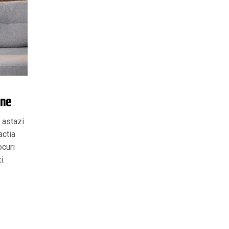
ine
 astazi
actia
ocuri
i.