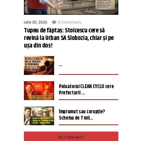
iulie 30, 2026
0 Comentariu
Tupeu de făptaș: Stoicescu cere să
revină la Urban SA Slobozia, chiar și pe
ușa din dos!
...
Poluatorul CLEAN CYCLO cere
Prefecturii ...
Împrumut sau corupție?
Schema de 7 mil...
VEZI MAI MULT