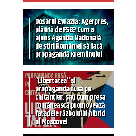
Dosarul Evrazia: Agerpres,
plătită de FSB? Cum a
ajuns Agenția Națională
de știri României să facă
propagandă Kremlinului
”Libertatea” și
propaganda rusă pe
chitanțier, sau cum presa
românească promovează
fațadele războiului hibrid
al Moscovei