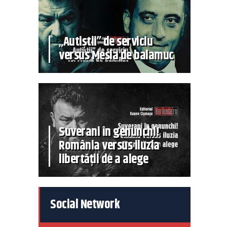
„Autiștii” de serviciu
versus Mesia de balamuc
Suverani în genunchi!
România versus iluzia
libertății de a alege
Social Network