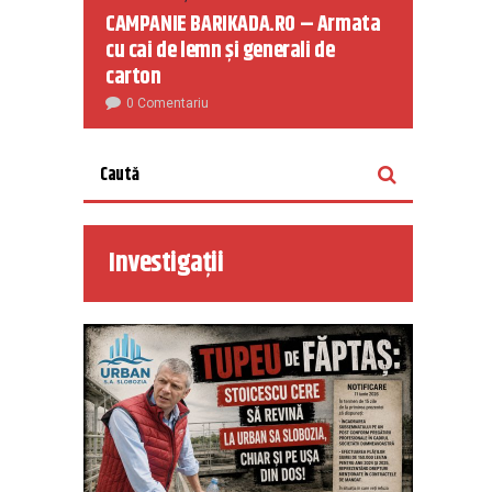
CAMPANIE BARIKADA.RO – Armata
cu cai de lemn și generali de
carton
0 Comentariu
Investigații