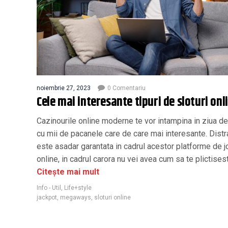
noiembrie 27, 2023
0 Comentariu
Cele mai interesante tipuri de sloturi onl
Cazinourile online moderne te vor intampina in ziua de
cu mii de pacanele care de care mai interesante. Distr
este asadar garantata in cadrul acestor platforme de j
online, in cadrul carora nu vei avea cum sa te plictisest
Citește mai mult
Info - Util
,
Life+style
jackpot
,
megaways
,
sloturi online