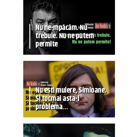
Nu ne-mpăcăm. Nu
trebuie. Nu ne putem
permite
Nu ești muiere, Simioane.
Și tocmai asta-i
problema…