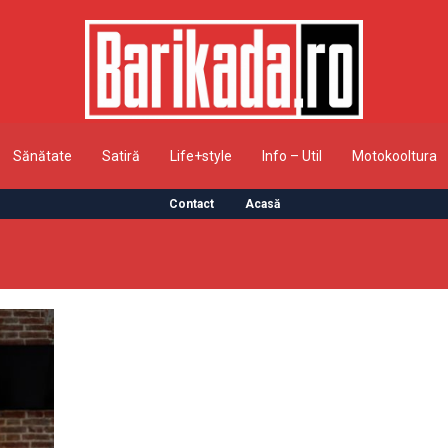
Sănătate
Satiră
Life+style
Info – Util
Motokooltura
Contact
Acasă