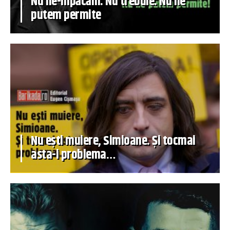
Nu ne-mpăcăm. Nu trebuie. Nu ne
putem permite
Nu ești muiere, Simioane. Și tocmai
asta-i problema…