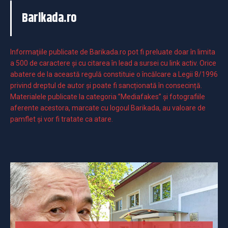
Barikada.ro
Informaţiile publicate de Barikada.ro pot fi preluate doar în limita
a 500 de caractere şi cu citarea în lead a sursei cu link activ. Orice
abatere de la această regulă constituie o încălcare a Legii 8/1996
privind dreptul de autor și poate fi sancționată în consecință.
Materialele publicate la categoria ”Mediafakes” și fotografiile
aferente acestora, marcate cu logoul Barikada, au valoare de
pamflet și vor fi tratate ca atare.