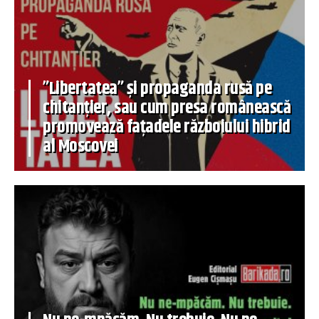
”Libertatea” și propaganda rusă pe
chitanțier, sau cum presa românească
promovează fațadele războiului hibrid
al Moscovei