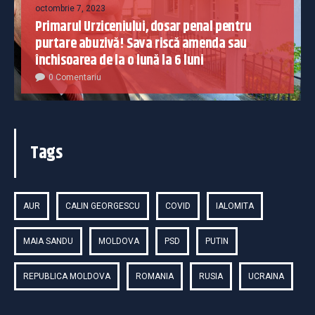
octombrie 7, 2023
Primarul Urziceniului, dosar penal pentru
purtare abuzivă! Sava riscă amenda sau
închisoarea de la o lună la 6 luni
0 Comentariu
Tags
AUR
CALIN GEORGESCU
COVID
IALOMITA
MAIA SANDU
MOLDOVA
PSD
PUTIN
REPUBLICA MOLDOVA
ROMANIA
RUSIA
UCRAINA