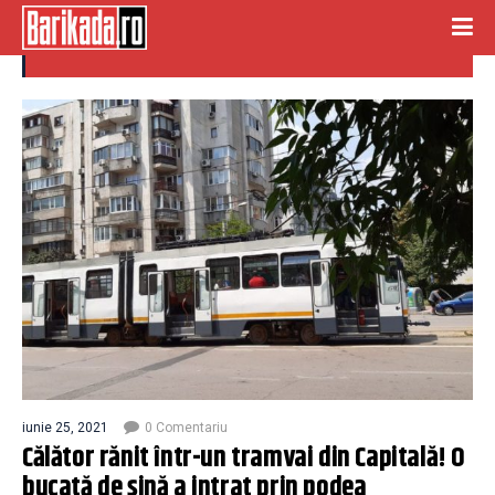
sina
iunie 25, 2021
0 Comentariu
Călător rănit într-un tramvai din Capitală! O
bucată de șină a intrat prin podea