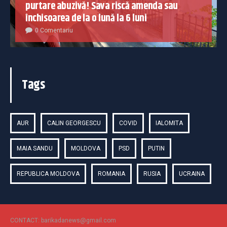
purtare abuzivă! Sava riscă amenda sau
închisoarea de la o lună la 6 luni
0 Comentariu
Tags
AUR
CALIN GEORGESCU
COVID
IALOMITA
MAIA SANDU
MOLDOVA
PSD
PUTIN
REPUBLICA MOLDOVA
ROMANIA
RUSIA
UCRAINA
CONTACT: barikadanews@gmail.com