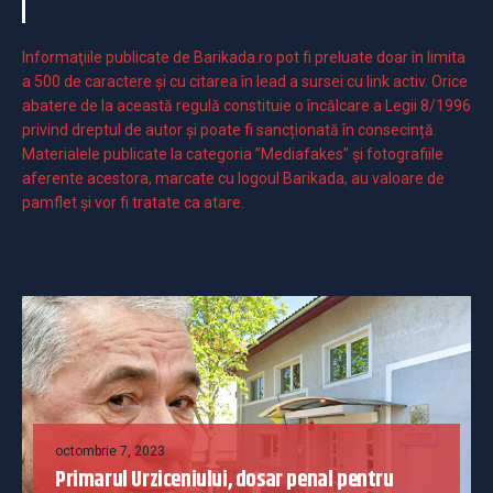
Informaţiile publicate de Barikada.ro pot fi preluate doar în limita
a 500 de caractere şi cu citarea în lead a sursei cu link activ. Orice
abatere de la această regulă constituie o încălcare a Legii 8/1996
privind dreptul de autor și poate fi sancționată în consecință.
Materialele publicate la categoria ”Mediafakes” și fotografiile
aferente acestora, marcate cu logoul Barikada, au valoare de
pamflet și vor fi tratate ca atare.
octombrie 7, 2023
Primarul Urziceniului, dosar penal pentru