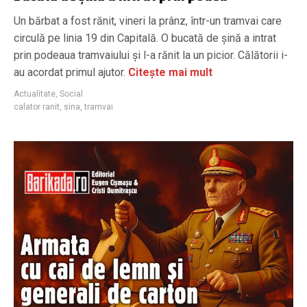
Un bărbat a fost rănit, vineri la prânz, într-un tramvai care
circulă pe linia 19 din Capitală. O bucată de șină a intrat
prin podeaua tramvaiului și l-a rănit la un picior. Călătorii i-
au acordat primul ajutor.
Citește mai mult
Actualitate
,
Social
calator ranit
,
sina
,
tramvai