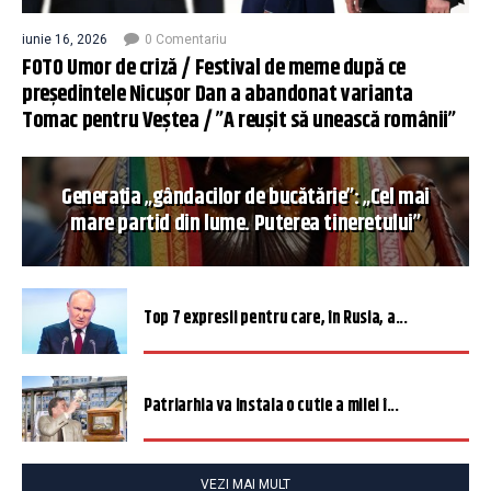
iunie 16, 2026
0 Comentariu
FOTO Umor de criză / Festival de meme după ce
președintele Nicușor Dan a abandonat varianta
Tomac pentru Veștea / ”A reușit să unească românii”
Generația „gândacilor de bucătărie”: „Cel mai
mare partid din lume. Puterea tineretului”
Top 7 expresii pentru care, în Rusia, a...
Patriarhia va instala o cutie a milei î...
VEZI MAI MULT