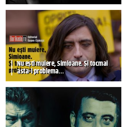
Nu ești muiere, Simioane. Și tocmai
asta-i problema…