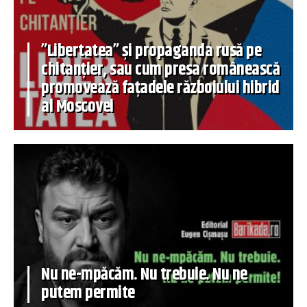
”Libertatea” și propaganda rusă pe
chitanțier, sau cum presa românească
promovează fațadele războiului hibrid
al Moscovei
Nu ne-mpăcăm. Nu trebuie. Nu ne
putem permite