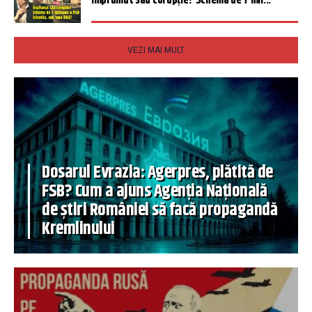
Împrumut sau corupție? Schema de 7 mil...
VEZI MAI MULT
Dosarul Evrazia: Agerpres, plătită de
FSB? Cum a ajuns Agenția Națională
de știri României să facă propagandă
Kremlinului