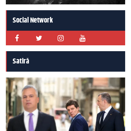
Social Network
Satiră