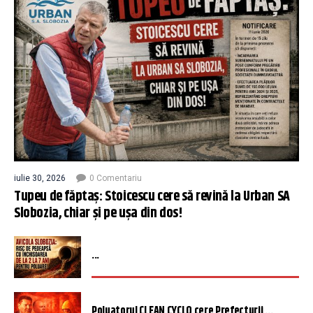
iulie 30, 2026
0 Comentariu
Tupeu de făptaș: Stoicescu cere să revină la Urban SA
Slobozia, chiar și pe ușa din dos!
...
Poluatorul CLEAN CYCLO cere Prefecturii ...