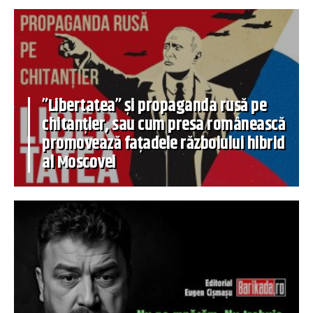
”Libertatea” și propaganda rusă pe
chitanțier, sau cum presa românească
promovează fațadele războiului hibrid
al Moscovei