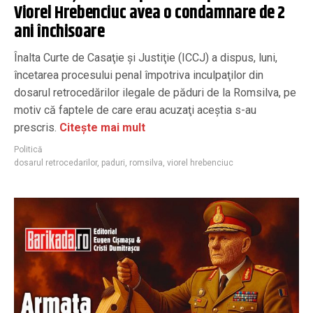
Viorel Hrebenciuc avea o condamnare de 2
ani închisoare
Înalta Curte de Casaţie şi Justiţie (ICCJ) a dispus, luni,
încetarea procesului penal împotriva inculpaţilor din
dosarul retrocedărilor ilegale de păduri de la Romsilva, pe
motiv că faptele de care erau acuzaţi aceştia s-au
prescris.
Citește mai mult
Politică
dosarul retrocedarilor
,
paduri
,
romsilva
,
viorel hrebenciuc