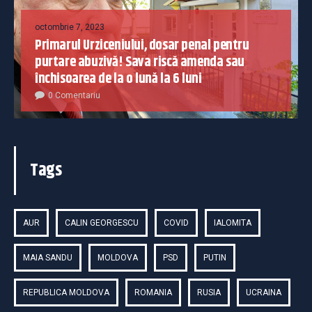
octombrie 7, 2023
Primarul Urziceniului, dosar penal pentru
purtare abuzivă! Sava riscă amenda sau
închisoarea de la o lună la 6 luni
0 Comentariu
Tags
AUR
CALIN GEORGESCU
COVID
IALOMITA
MAIA SANDU
MOLDOVA
PSD
PUTIN
REPUBLICA MOLDOVA
ROMANIA
RUSIA
UCRAINA