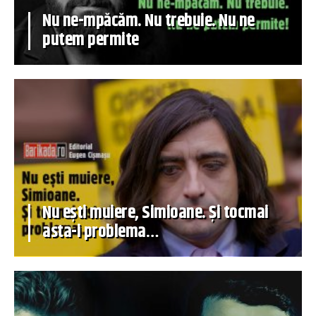
Nu ne-mpăcăm. Nu trebuie. Nu ne
putem permite
Nu ești muiere, Simioane. Și tocmai
asta-i problema…