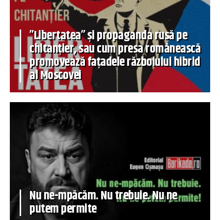
”Libertatea” și propaganda rusă pe
chitanțier, sau cum presa românească
promovează fațadele războiului hibrid
al Moscovei
Nu ne-mpăcăm. Nu trebuie. Nu ne
putem permite