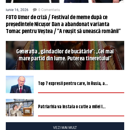
iunie 16, 2026
0 Comentariu
FOTO Umor de criză / Festival de meme după ce
președintele Nicușor Dan a abandonat varianta
Tomac pentru Veștea / ”A reușit să unească românii”
Generația „gândacilor de bucătărie”: „Cel mai
mare partid din lume. Puterea tineretului”
Top 7 expresii pentru care, în Rusia, a...
Patriarhia va instala o cutie a milei î...
VEZI MAI MULT