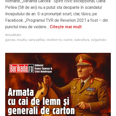
Române, „varianta Garcea”. Spirit civic excepțional, Oana
Pellea (58 de ani) nu a putut sta deoparte în scandalul
începutului de an. S-a pronunțat scurt, clar, tăios, pe
Facebook. „Programul TVR de Revelion 2021 a fost – din
punctul meu de vedere...
Citește mai mult
Actualitate
garcea
,
insulta
,
oana pellea
,
revelion tvr
,
rusine
,
subcultura
,
vulgaritate