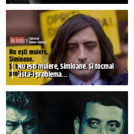
Nu ești muiere, Simioane. Și tocmai
asta-i problema…