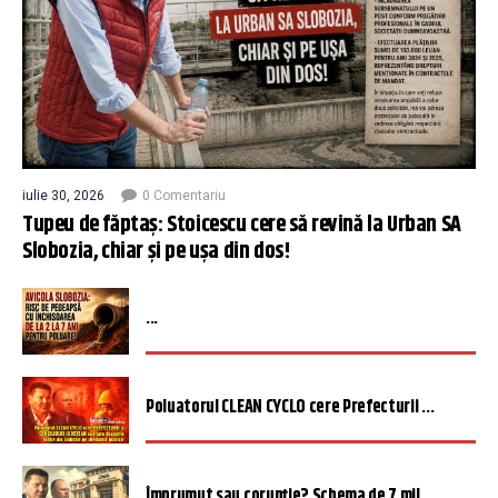
iulie 30, 2026
0 Comentariu
Tupeu de făptaș: Stoicescu cere să revină la Urban SA
Slobozia, chiar și pe ușa din dos!
...
Poluatorul CLEAN CYCLO cere Prefecturii ...
Împrumut sau corupție? Schema de 7 mil...