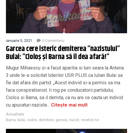
ianuarie 5, 2021
0 Comentariu
Garcea cere isteric demiterea ”nazistului”
Bulai: ”Cioloș și Barna să îl dea afară!”
Mugur Mihaescu si-a facut aparitia si luni seara la Antena
3 unde le-a solicitat liderilor USR PLUS ca Iulian Bulai sa
fie dat afara din partid. „Acest individ si-a permis sa ma
faca conspirationist. Ii rog pe conducatorii partidului,
Ciolos si Barna, sa il demita, ca nu are ce cauta un individ
cu apucaturi naziste...
Citește mai mult
Actualitate
Barna
,
bulai
,
ciolos
,
demitere
,
garcea
,
nazist
,
revelion tvr