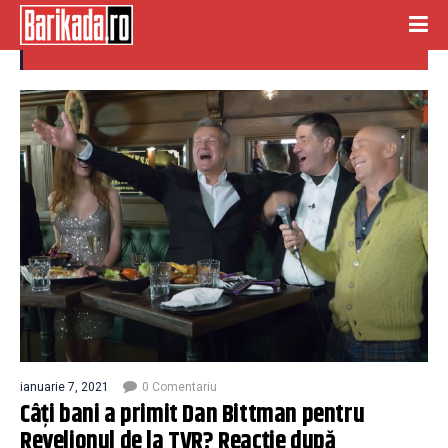
revelion tvr
ianuarie 7, 2021
0 Comentariu
Câţi bani a primit Dan Bittman pentru
Revelionul de la TVR? Reacție după