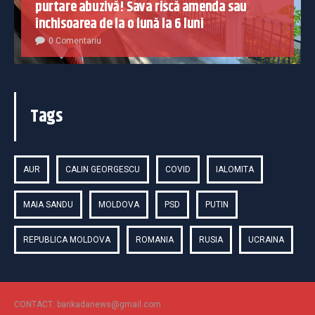
purtare abuzivă! Sava riscă amenda sau
închisoarea de la o lună la 6 luni
0 Comentariu
Tags
AUR
CALIN GEORGESCU
COVID
IALOMITA
MAIA SANDU
MOLDOVA
PSD
PUTIN
REPUBLICA MOLDOVA
ROMANIA
RUSIA
UCRAINA
CONTACT: barikadanews@gmail.com