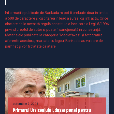
Informaţiile publicate de Barikada.ro pot fi preluate doar în limita
a 500 de caractere şi cu citarea în lead a sursei cu link activ. Orice
abatere de la această regulă constituie o încălcare a Legii 8/1996
privind dreptul de autor și poate fi sancționată în consecință.
Materialele publicate la categoria ”Mediafakes” și fotografiile
aferente acestora, marcate cu logoul Barikada, au valoare de
pamflet și vor fi tratate ca atare.
octombrie 7, 2023
Primarul Urziceniului, dosar penal pentru