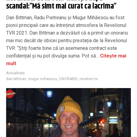
scandal:”Mă simt mai curat ca lacrima”
Dan Bittman, Radu Pietreanu și Mugur Mihăescu au fost
pionii principali care au întreținut atmosfera la Revelionul
TVR 2021. Dan Bittman a dezvăluit că a primit un onorariu
mai mic decât de obicei pentru prestația de la Revelionul
TVR: “Ştiţi foarte bine că un asemenea contract este
confidenţial şi nu pot divulga suma. Pot să...
Citește mai
mult
Actualitate
dan bittman
,
mugur mihaescu
,
ONORARIU
,
revelion tvr