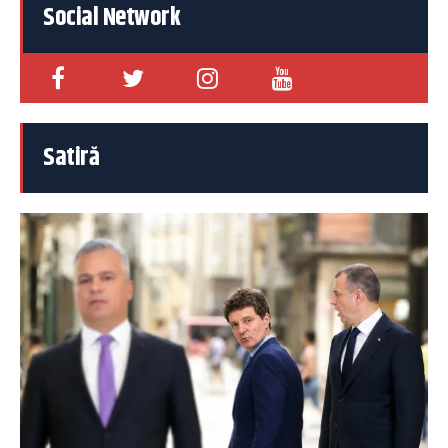
Social Network
Satiră