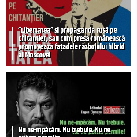
”Libertatea” și propaganda rusă pe
chitanțier, sau cum presa românească
promovează fațadele războiului hibrid
al Moscovei
Nu ne-mpăcăm. Nu trebuie. Nu ne