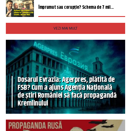
Împrumut sau corupție? Schema de 7 mil...
VEZI MAI MULT
Dosarul Evrazia: Agerpres, plătită de
FSB? Cum a ajuns Agenția Națională
de știri României să facă propagandă
Kremlinului