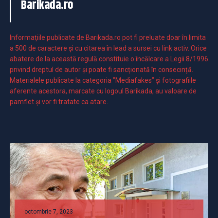
Barikada.ro
Informaţiile publicate de Barikada.ro pot fi preluate doar în limita
a 500 de caractere şi cu citarea în lead a sursei cu link activ. Orice
abatere de la această regulă constituie o încălcare a Legii 8/1996
privind dreptul de autor și poate fi sancționată în consecință.
Materialele publicate la categoria ”Mediafakes” și fotografiile
aferente acestora, marcate cu logoul Barikada, au valoare de
pamflet și vor fi tratate ca atare.
octombrie 7, 2023