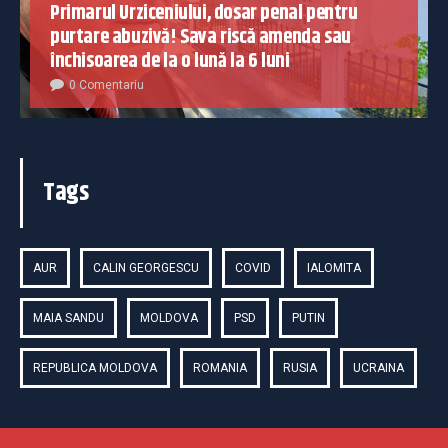
Primarul Urziceniului, dosar penal pentru
purtare abuzivă! Sava riscă amenda sau
închisoarea de la o lună la 6 luni
0 Comentariu
Tags
AUR
CALIN GEORGESCU
COVID
IALOMITA
MAIA SANDU
MOLDOVA
PSD
PUTIN
REPUBLICA MOLDOVA
ROMANIA
RUSIA
UCRAINA