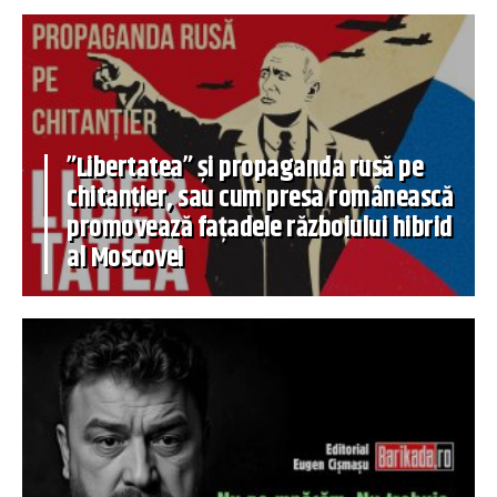
”Libertatea” și propaganda rusă pe
chitanțier, sau cum presa românească
promovează fațadele războiului hibrid
al Moscovei