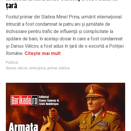
țară
Fostul primar din Slatina Minel Prina, urmărit internaţional
întrucât a fost condamnat la patru ani şi jumătate de
închisoare pentru trafic de influenţă şi complicitate la
spălare de bani, în acelaşi dosar în care a fost condamnat
şi Darius Vâlcov, a fost adus în ţară de o escortă a Poliţiei
Române.
Citește mai mult
Politică
darius valcov
,
ninel prina
,
primar slatina