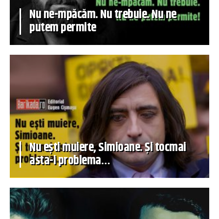
Nu ne-mpăcăm. Nu trebuie. Nu ne
putem permite
Nu ești muiere, Simioane. Și tocmai
asta-i problema…