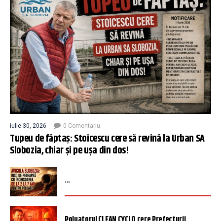
iulie 30, 2026
0 Comentariu
Tupeu de făptaș: Stoicescu cere să revină la Urban SA
Slobozia, chiar și pe ușa din dos!
...
Poluatorul CLEAN CYCLO cere Prefecturii ...