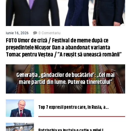
iunie 16, 2026
0 Comentariu
FOTO Umor de criză / Festival de meme după ce
președintele Nicușor Dan a abandonat varianta
Tomac pentru Veștea / ”A reușit să unească românii”
Generația „gândacilor de bucătărie”: „Cel mai
mare partid din lume. Puterea tineretului”
Top 7 expresii pentru care, în Rusia, a...
Patriarhia va instala o cutie a milei î...