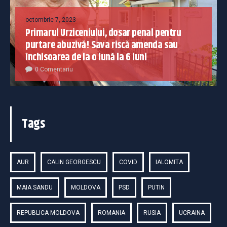
octombrie 7, 2023
Primarul Urziceniului, dosar penal pentru
purtare abuzivă! Sava riscă amenda sau
închisoarea de la o lună la 6 luni
0 Comentariu
Tags
AUR
CALIN GEORGESCU
COVID
IALOMITA
MAIA SANDU
MOLDOVA
PSD
PUTIN
REPUBLICA MOLDOVA
ROMANIA
RUSIA
UCRAINA