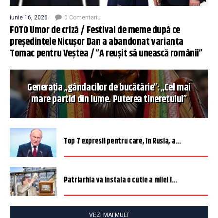
iunie 16, 2026
0 Comentariu
FOTO Umor de criză / Festival de meme după ce
președintele Nicușor Dan a abandonat varianta
Tomac pentru Veștea / ”A reușit să unească românii”
Generația „gândacilor de bucătărie”: „Cel mai
mare partid din lume. Puterea tineretului”
Top 7 expresii pentru care, în Rusia, a...
Patriarhia va instala o cutie a milei î...
VEZI MAI MULT