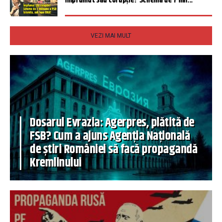
Împrumut sau corupție? Schema de 7 mil...
VEZI MAI MULT
Dosarul Evrazia: Agerpres, plătită de
FSB? Cum a ajuns Agenția Națională
de știri României să facă propagandă
Kremlinului