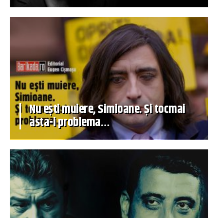
Nu ești muiere, Simioane. Și tocmai
asta-i problema…