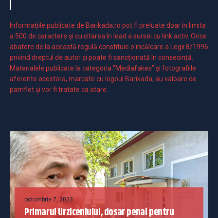
Informaţiile publicate de Barikada.ro pot fi preluate doar în limita
a 500 de caractere şi cu citarea în lead a sursei cu link activ. Orice
abatere de la această regulă constituie o încălcare a Legii 8/1996
privind dreptul de autor și poate fi sancționată în consecință.
Materialele publicate la categoria ”Mediafakes” și fotografiile
aferente acestora, marcate cu logoul Barikada, au valoare de
pamflet și vor fi tratate ca atare.
octombrie 7, 2023
Primarul Urziceniului, dosar penal pentru