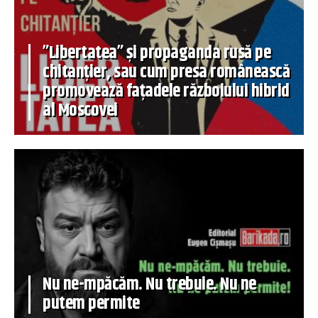
”Libertatea” și propaganda rusă pe
chitanțier, sau cum presa românească
promovează fațadele războiului hibrid
al Moscovei
Nu ne-mpăcăm. Nu trebuie. Nu ne
putem permite