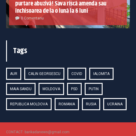
purtare abuzivă! Sava riscă amenda sau
închisoarea de la o lună la 6 luni
0 Comentariu
Tags
AUR
CALIN GEORGESCU
COVID
IALOMITA
MAIA SANDU
MOLDOVA
PSD
PUTIN
REPUBLICA MOLDOVA
ROMANIA
RUSIA
UCRAINA
CONTACT: barikadanews@gmail.com