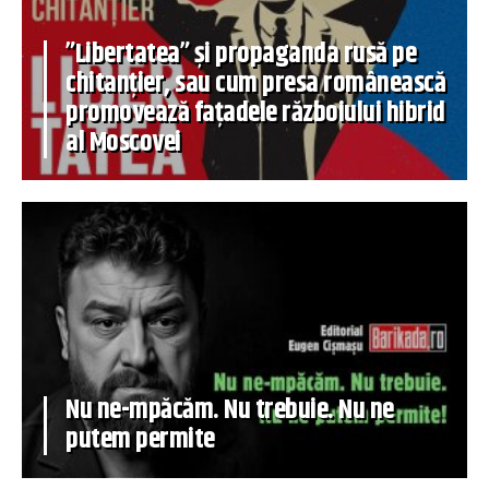
”Libertatea” și propaganda rusă pe
chitanțier, sau cum presa românească
promovează fațadele războiului hibrid
al Moscovei
Nu ne-mpăcăm. Nu trebuie. Nu ne
putem permite