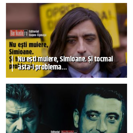
Nu ești muiere, Simioane. Și tocmai
asta-i problema…