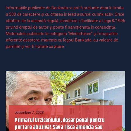
Informaţiile publicate de Barikada.ro pot fi preluate doar în limita
a 500 de caractere şi cu citarea în lead a sursei cu link activ. Orice
abatere de la această regulă constituie o încălcare a Legii 8/1996
privind dreptul de autor și poate fi sancționată în consecință.
Materialele publicate la categoria ”Mediafakes” și fotografiile
aferente acestora, marcate cu logoul Barikada, au valoare de
pamflet și vor fi tratate ca atare.
octombrie 7, 2023
Primarul Urziceniului, dosar penal pentru
purtare abuzivă! Sava riscă amenda sau