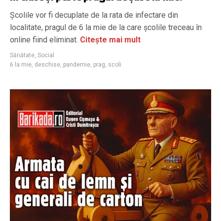
Școlile vor fi decuplate de la rata de infectare din
localitate, pragul de 6 la mie de la care școlile treceau în
online fiind eliminat.
Citește mai mult
Sănătate
,
Social
6 la mie
,
deschise
,
pandemie
,
prag
,
scoli