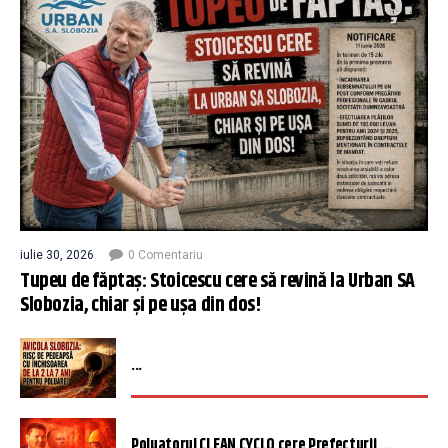
iulie 30, 2026
0 Comentariu
Tupeu de făptaș: Stoicescu cere să revină la Urban SA
Slobozia, chiar și pe ușa din dos!
...
Poluatorul CLEAN CYCLO cere Prefecturii ...