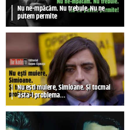
Nu ne-mpăcăm. Nu trebuie. Nu ne
putem permite
Nu ești muiere, Simioane. Și tocmai
asta-i problema…