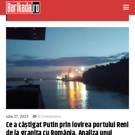
port reni
iulie 27, 2023
0 Comentariu
Ce a câștigat Putin prin lovirea portului Reni
de la granița cu România. Analiza unui