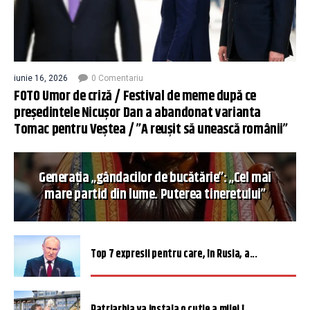
iunie 16, 2026
0 Comentariu
FOTO Umor de criză / Festival de meme după ce
președintele Nicușor Dan a abandonat varianta
Tomac pentru Veștea / ”A reușit să unească românii”
Generația „gândacilor de bucătărie”: „Cel mai
mare partid din lume. Puterea tineretului”
Top 7 expresii pentru care, în Rusia, a...
Patriarhia va instala o cutie a milei î...