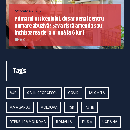
octombrie 7, 2023
Primarul Urziceniului, dosar penal pentru
purtare abuzivă! Sava riscă amenda sau
închisoarea de la o lună la 6 luni
0 Comentariu
Tags
AUR
CALIN GEORGESCU
COVID
IALOMITA
MAIA SANDU
MOLDOVA
PSD
PUTIN
REPUBLICA MOLDOVA
ROMANIA
RUSIA
UCRAINA