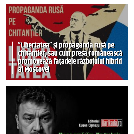
”Libertatea” și propaganda rusă pe
chitanțier, sau cum presa românească
promovează fațadele războiului hibrid
al Moscovei