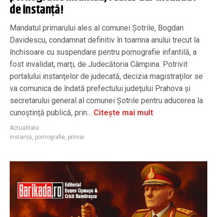
de instanță!
Mandatul primarului ales al comunei Şotrile, Bogdan
Davidescu, condamnat definitiv în toamna anului trecut la
închisoare cu suspendare pentru pornografie infantilă, a
fost invalidat, marţi, de Judecătoria Câmpina. Potrivit
portalului instanţelor de judecată, decizia magistraţilor se
va comunica de îndată prefectului judeţului Prahova şi
secretarului general al comunei Şotrile pentru aducerea la
cunoştinţă publică, prin...
Citește mai mult
Actualitate
instanță
,
pornografie
,
primar