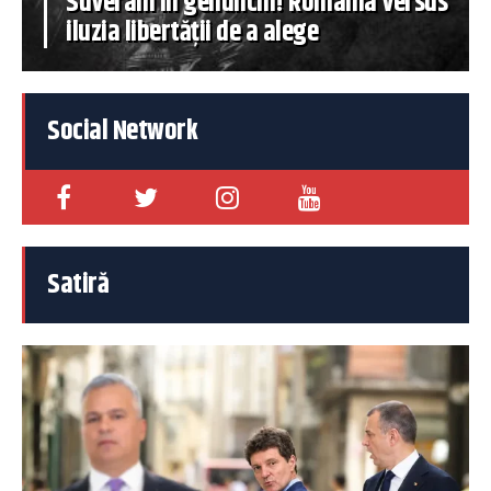
Suverani în genunchi! România versus
iluzia libertății de a alege
Social Network
Satiră