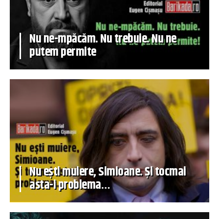
Nu ne-mpăcăm. Nu trebuie. Nu ne
putem permite
Nu ești muiere, Simioane. Și tocmai
asta-i problema…