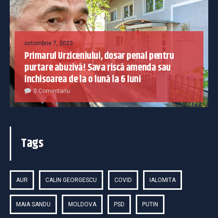
octombrie 7, 2023
Primarul Urziceniului, dosar penal pentru
purtare abuzivă! Sava riscă amenda sau
închisoarea de la o lună la 6 luni
0 Comentariu
Tags
AUR
CALIN GEORGESCU
COVID
IALOMITA
MAIA SANDU
MOLDOVA
PSD
PUTIN