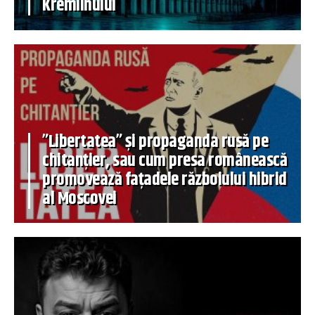
Kremlinului
”Libertatea” și propaganda rusă pe
chitanțier, sau cum presa românească
promovează fațadele războiului hibrid
al Moscovei