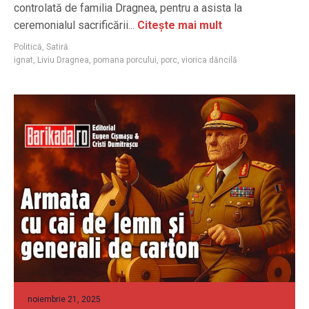
controlată de familia Dragnea, pentru a asista la
ceremonialul sacrificării...
Citește mai mult
Politică
,
Satiră
ignat
,
Liviu Dragnea
,
pomana porcului
,
porc
,
viorica dăncilă
noiembrie 21, 2025