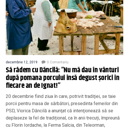
decembrie 12, 2019
0 Comentariu
Să râdem cu Dăncilă: ”Nu mă dau în vânturi
după pomana porcului însă degust şorici în
fiecare an de Ignat!”
20 decembrie fiind ziua în care, potrivit tradiţiei, se taie
porcii pentru masa de sărbători, presedinta femeilor din
PSD, Viorica Dăncilă a anunţat că intenţionează să se
deplaseze la fel de tradițional, ca în anii trecuți, împreună
cu Florin Iordache, la Ferma Salcia, din Teleorman,