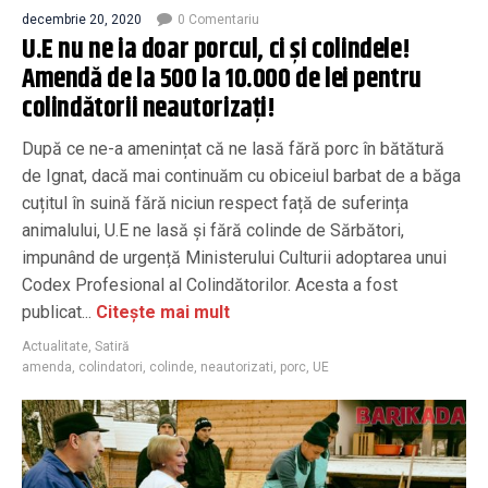
decembrie 20, 2020
0 Comentariu
U.E nu ne ia doar porcul, ci și colindele!
Amendă de la 500 la 10.000 de lei pentru
colindătorii neautorizați!
După ce ne-a amenințat că ne lasă fără porc în bătătură
de Ignat, dacă mai continuăm cu obiceiul barbat de a băga
cuțitul în suină fără niciun respect față de suferința
animalului, U.E ne lasă și fără colinde de Sărbători,
impunând de urgență Ministerului Culturii adoptarea unui
Codex Profesional al Colindătorilor. Acesta a fost
publicat...
Citește mai mult
Actualitate
,
Satiră
amenda
,
colindatori
,
colinde
,
neautorizati
,
porc
,
UE