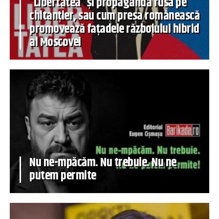
”Libertatea” și propaganda rusă pe
chitanțier, sau cum presa românească
promovează fațadele războiului hibrid
al Moscovei
Nu ne-mpăcăm. Nu trebuie. Nu ne
putem permite