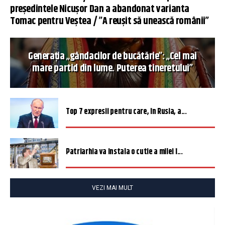
președintele Nicușor Dan a abandonat varianta
Tomac pentru Veștea / ”A reușit să unească românii”
Generația „gândacilor de bucătărie”: „Cel mai
mare partid din lume. Puterea tineretului”
Top 7 expresii pentru care, în Rusia, a...
Patriarhia va instala o cutie a milei î...
VEZI MAI MULT