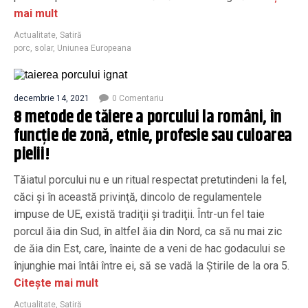
mai mult
Actualitate
,
Satiră
porc
,
solar
,
Uniunea Europeana
decembrie 14, 2021
0 Comentariu
8 metode de tăiere a porcului la români, în
funcţie de zonă, etnie, profesie sau culoarea
pielii!
Tăiatul porcului nu e un ritual respectat pretutindeni la fel,
căci şi în această privinţă, dincolo de regulamentele
impuse de UE, există tradiţii şi tradiţii. Într-un fel taie
porcul ăia din Sud, în altfel ăia din Nord, ca să nu mai zic
de ăia din Est, care, înainte de a veni de hac godacului se
înjunghie mai întâi între ei, să se vadă la Ştirile de la ora 5.
Citește mai mult
Actualitate
,
Satiră