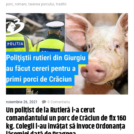
porc
,
romani
,
taierea porcului
,
traditii
noiembrie 26, 2021
0 Comentariu
Un polițist de la Rutieră i-a cerut
comandantului un porc de Crăciun de fix 160
kg. Colegii l-au învățat să invoce Ordonanța