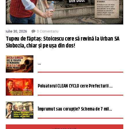
iulie 30, 2026
0 Comentariu
Tupeu de făptaș: Stoicescu cere să revină la Urban SA
Slobozia, chiar și pe ușa din dos!
...
Poluatorul CLEAN CYCLO cere Prefecturii ...
Împrumut sau corupție? Schema de 7 mil...