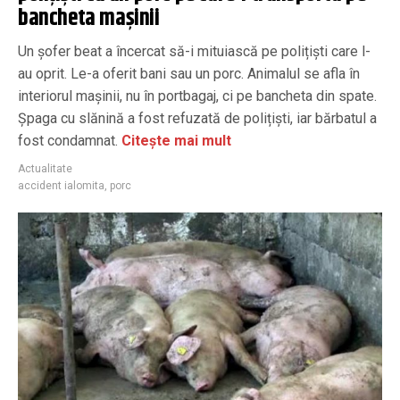
bancheta mașinii
Un șofer beat a încercat să-i mituiască pe polițiști care l-
au oprit. Le-a oferit bani sau un porc. Animalul se afla în
interiorul mașinii, nu în portbagaj, ci pe bancheta din spate.
Șpaga cu slănină a fost refuzată de polițiști, iar bărbatul a
fost condamnat.
Citește mai mult
Actualitate
accident ialomita
,
porc