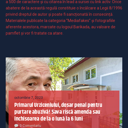
a 500 de caractere şi cu citarea în lead a sursei cu link activ. Orice
abatere de la această regulă constituie o încălcare a Legii 8/1996
privind dreptul de autor și poate fi sancționată în consecință.
Materialele publicate la categoria ”Mediafakes” și fotografiile
aferente acestora, marcate cu logoul Barikada, au valoare de
pamflet și vor fi tratate ca atare.
octombrie 7, 2023
Primarul Urziceniului, dosar penal pentru
purtare abuzivă! Sava riscă amenda sau
închisoarea de la o lună la 6 luni
0 Comentariu