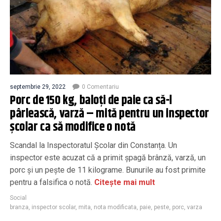
septembrie 29, 2022
0 Comentariu
Porc de 150 kg, baloţi de paie ca să-l
pârlească, varză – mită pentru un inspector
şcolar ca să modifice o notă
Scandal la Inspectoratul Școlar din Constanța. Un
inspector este acuzat că a primit șpagă brânză, varză, un
porc și un pește de 11 kilograme. Bunurile au fost primite
pentru a falsifica o notă.
Citește mai mult
Social
branza
,
inspector scolar
,
mita
,
nota modificata
,
paie
,
peste
,
porc
,
varza