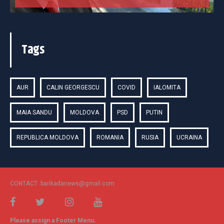
Tags
AUR
CALIN GEORGESCU
COVID
IALOMITA
MAIA SANDU
MOLDOVA
PSD
PUTIN
REPUBLICA MOLDOVA
ROMANIA
RUSIA
UCRAINA
CONTACT: barikadanews@gmail.com
Please assign a Footer Menu.