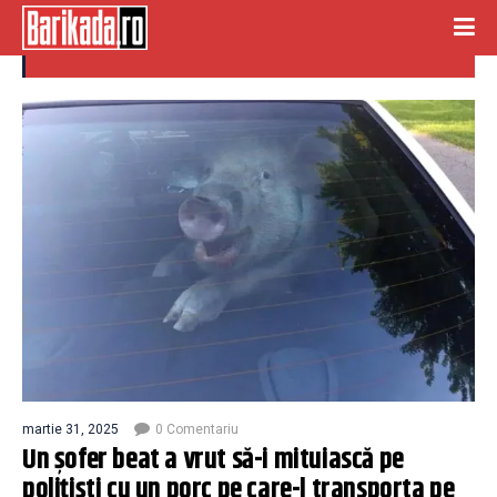
porc
martie 31, 2025
0 Comentariu
Un șofer beat a vrut să-i mituiască pe
polițiști cu un porc pe care-l transporta pe