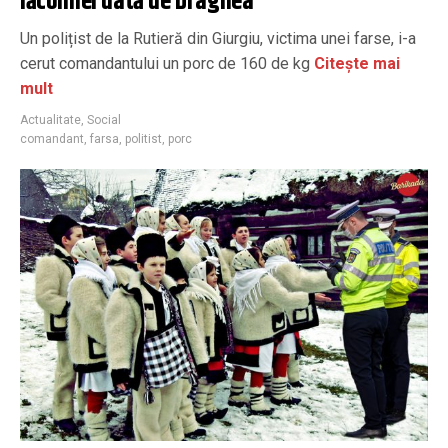
lăcomiei dată de Dragnea
Un polițist de la Rutieră din Giurgiu, victima unei farse, i-a
cerut comandantului un porc de 160 de kg
Citește mai
mult
Actualitate
,
Social
comandant
,
farsa
,
politist
,
porc