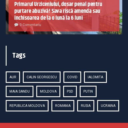
Primarul Urziceniului, dosar penal pentru
purtare abuzivă! Sava riscă amenda sau
închisoarea de la o lună la 6 luni
0 Comentariu
Tags
AUR
CALIN GEORGESCU
COVID
IALOMITA
MAIA SANDU
MOLDOVA
PSD
PUTIN
REPUBLICA MOLDOVA
ROMANIA
RUSIA
UCRAINA