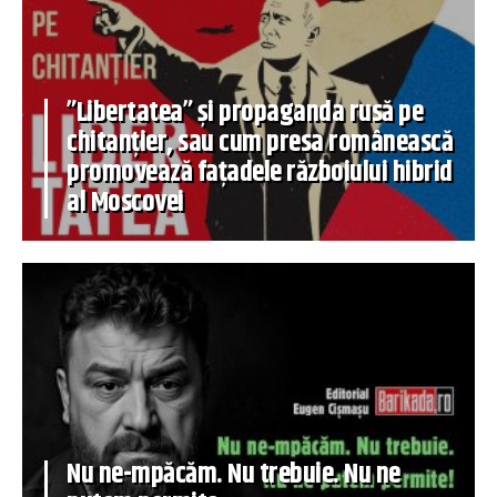
”Libertatea” și propaganda rusă pe
chitanțier, sau cum presa românească
promovează fațadele războiului hibrid
al Moscovei
Nu ne-mpăcăm. Nu trebuie. Nu ne