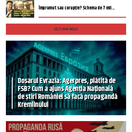
Împrumut sau corupție? Schema de 7 mil...
VEZI MAI MULT
Dosarul Evrazia: Agerpres, plătită de
FSB? Cum a ajuns Agenția Națională
de știri României să facă propagandă
Kremlinului