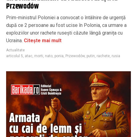
Przewodów
Prim-ministrul Poloniei a convocat o întâlnire de urgență
după ce 2 persoane au fost ucise în Polonia, ca urmare a
exploziilor unor rachete rusești căzute lângă granița cu
Ucraina.
Citește mai mult
Actualitate
articolul 5
,
atac
,
morti
,
nato
,
ponia
,
Przewodów
,
putin
,
rachete
,
rusia