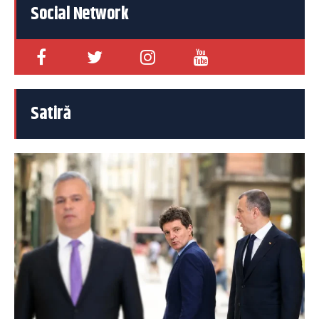
Social Network
Satiră