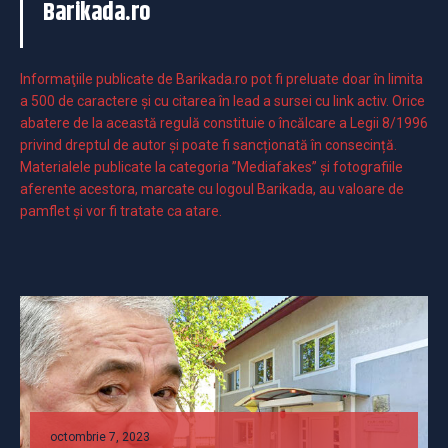
Barikada.ro
Informaţiile publicate de Barikada.ro pot fi preluate doar în limita
a 500 de caractere şi cu citarea în lead a sursei cu link activ. Orice
abatere de la această regulă constituie o încălcare a Legii 8/1996
privind dreptul de autor și poate fi sancționată în consecință.
Materialele publicate la categoria ”Mediafakes” și fotografiile
aferente acestora, marcate cu logoul Barikada, au valoare de
pamflet și vor fi tratate ca atare.
octombrie 7, 2023