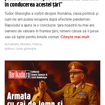
în conducerea acestei țări”
Tudor Gheorghe a vorbit despre România, clasa politică şi
cum ne-am putea recupera după efectele pandemiei.
Rapsodul a ajuns la o concluzie: ţara noastră nu mai are
oameni de valoare în fruntea ţării, nimeni căruia să îi pese
sau să lupte pentru binele comun.
Citește mai mult
Actualitate
,
Monden
,
Politică
politruci
,
tudor gheorghe