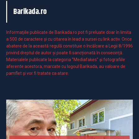
Barikada.ro
Informaţiile publicate de Barikada.ro pot fi preluate doar în limita
a 500 de caractere şi cu citarea în lead a sursei cu link activ. Orice
abatere de la această regulă constituie o încălcare a Legii 8/1996
privind dreptul de autor și poate fi sancționată în consecință.
Materialele publicate la categoria ”Mediafakes” și fotografiile
aferente acestora, marcate cu logoul Barikada, au valoare de
pamflet și vor fi tratate ca atare.