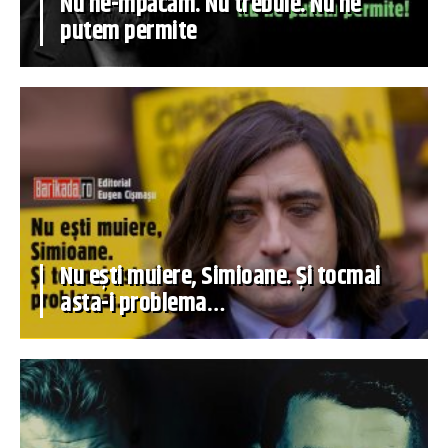
Nu ne-mpăcăm. Nu trebuie. Nu ne
putem permite
Nu ești muiere, Simioane. Și tocmai
asta-i problema…