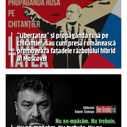
”Libertatea” și propaganda rusă pe
chitanțier, sau cum presa românească
promovează fațadele războiului hibrid
al Moscovei