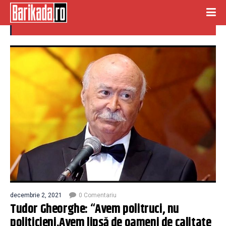
politruci
decembrie 2, 2021
0 Comentariu
Tudor Gheorghe: “Avem politruci, nu
politicieni.Avem lipsă de oameni de calitate