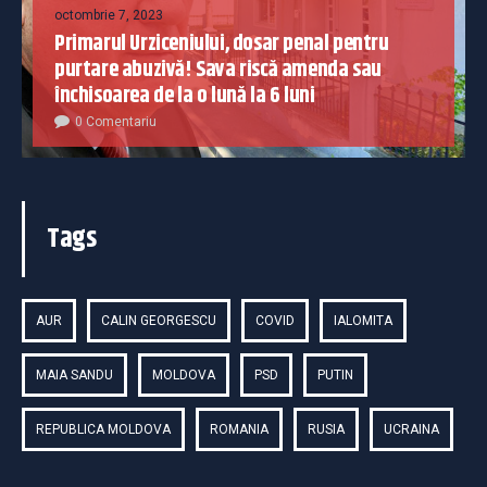
octombrie 7, 2023
Primarul Urziceniului, dosar penal pentru
purtare abuzivă! Sava riscă amenda sau
închisoarea de la o lună la 6 luni
0 Comentariu
Tags
AUR
CALIN GEORGESCU
COVID
IALOMITA
MAIA SANDU
MOLDOVA
PSD
PUTIN
REPUBLICA MOLDOVA
ROMANIA
RUSIA
UCRAINA