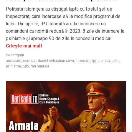
Polițiștii ialomițeni au câștigat lupta cu fostul șef de
Inspectorat, care încercase să le modifice programul de
lucru. Din aprilie, IPJ Ialomița are la conducere un
comandant cu normă redusă în 2023: 8 zile de internare la
psihiatrie și aproape 90 de zile în concediu medical.
Citește mai mult
Investigații
anxietate
,
comisar
,
daniel sebastian savu
,
internare
,
ipj ialomita
,
poitia
,
psihiatrie
,
tulburari mintale