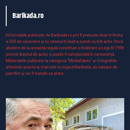
Barikada.ro
Informaţiile publicate de Barikada.ro pot fi preluate doar în limita
a 500 de caractere şi cu citarea în lead a sursei cu link activ. Orice
abatere de la această regulă constituie o încălcare a Legii 8/1996
privind dreptul de autor și poate fi sancționată în consecință.
Materialele publicate la categoria ”Mediafakes” și fotografiile
aferente acestora, marcate cu logoul Barikada, au valoare de
pamflet și vor fi tratate ca atare.