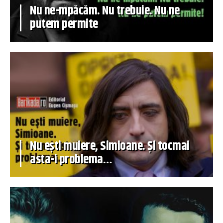
Nu ne-mpăcăm. Nu trebuie. Nu ne
putem permite
Nu ești muiere, Simioane. Și tocmai
asta-i problema…