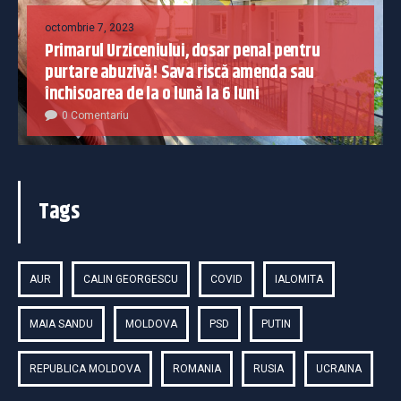
octombrie 7, 2023
Primarul Urziceniului, dosar penal pentru
purtare abuzivă! Sava riscă amenda sau
închisoarea de la o lună la 6 luni
0 Comentariu
Tags
AUR
CALIN GEORGESCU
COVID
IALOMITA
MAIA SANDU
MOLDOVA
PSD
PUTIN
REPUBLICA MOLDOVA
ROMANIA
RUSIA
UCRAINA