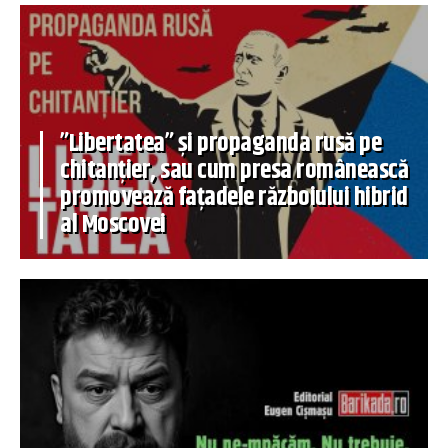
”Libertatea” și propaganda rusă pe
chitanțier, sau cum presa românească
promovează fațadele războiului hibrid
al Moscovei