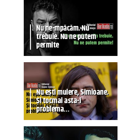
Nu ne-mpăcăm. Nu
trebuie. Nu ne putem
permite
Nu ești muiere, Simioane.
Și tocmai asta-i
problema…