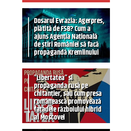
Dosarul Evrazia: Agerpres,
plătită de FSB? Cum a
ajuns Agenția Națională
de știri României să facă
propagandă Kremlinului
”Libertatea” și
propaganda rusă pe
chitanțier, sau cum presa
românească promovează
fațadele războiului hibrid
al Moscovei