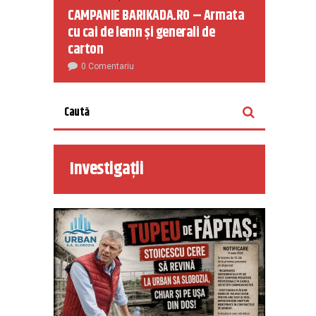
CAMPANIE BARIKADA.RO – Armata
cu cai de lemn și generali de
carton
0 Comentariu
Investigații