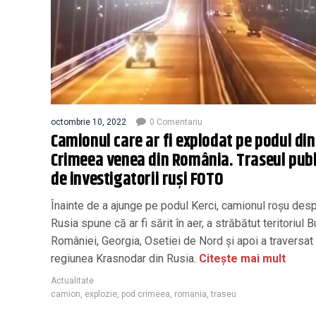
octombrie 10, 2022
0 Comentariu
Camionul care ar fi explodat pe podul din
Crimeea venea din România. Traseul publ
de investigatorii ruși FOTO
Înainte de a ajunge pe podul Kerci, camionul roșu des
Rusia spune că ar fi sărit în aer, a străbătut teritoriul B
României, Georgia, Osetiei de Nord și apoi a traversat
regiunea Krasnodar din Rusia.
Citește mai mult
Actualitate
camion
,
explozie
,
pod crimeea
,
romania
,
traseu