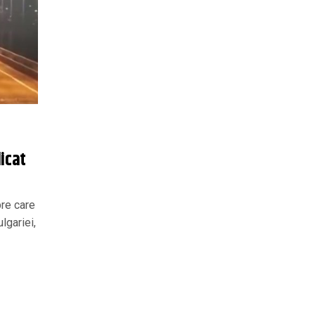
icat
pre care
ulgariei,