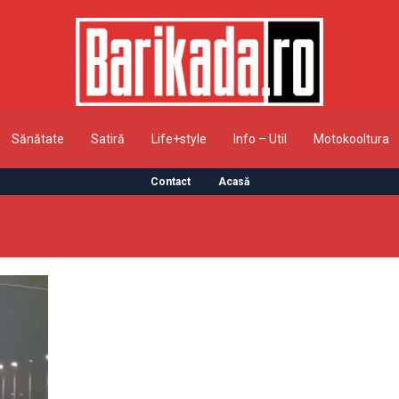
Sănătate
Satiră
Life+style
Info – Util
Motokooltura
Contact
Acasă