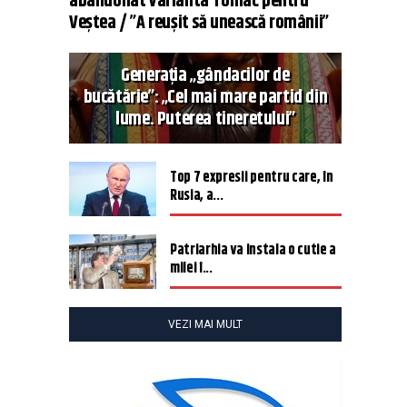
abandonat varianta Tomac pentru
Veștea / ”A reușit să unească românii”
Generația „gândacilor de
bucătărie”: „Cel mai mare partid din
lume. Puterea tineretului”
Top 7 expresii pentru care, în
Rusia, a...
Patriarhia va instala o cutie a
milei î...
VEZI MAI MULT