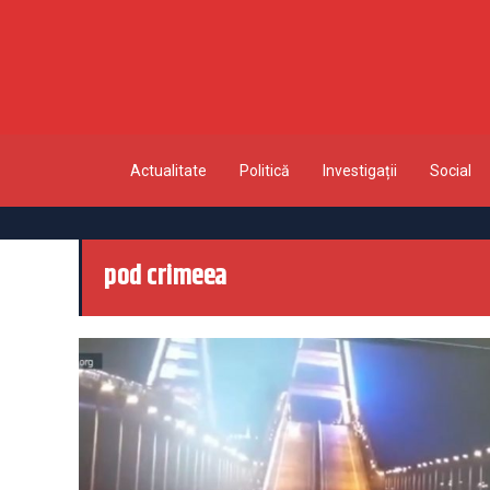
Actualitate
Politică
Investigații
Social
pod crimeea