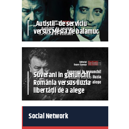
„Autiștii” de serviciu
versus Mesia de balamuc
Suverani în genunchi!
România versus iluzia
libertății de a alege
Social Network