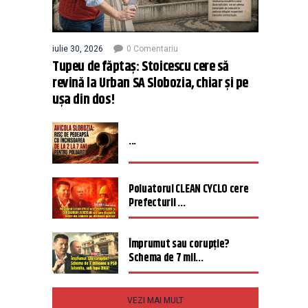
iulie 30, 2026
0 Comentariu
Tupeu de făptaș: Stoicescu cere să
revină la Urban SA Slobozia, chiar și pe
ușa din dos!
...
Poluatorul CLEAN CYCLO cere
Prefecturii ...
Împrumut sau corupție?
Schema de 7 mil...
VEZI MAI MULT