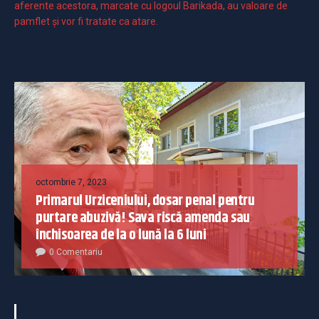
aferente acestora, marcate cu logoul Barikada, au valoare de
pamflet și vor fi tratate ca atare.
octombrie 7, 2023
Primarul Urziceniului, dosar penal pentru
purtare abuzivă! Sava riscă amenda sau
închisoarea de la o lună la 6 luni
0 Comentariu