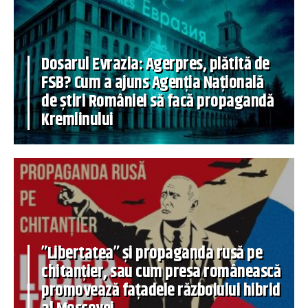
Dosarul Evrazia: Agerpres, plătită de
FSB? Cum a ajuns Agenția Națională
de știri României să facă propagandă
Kremlinului
”Libertatea” și propaganda rusă pe
chitanțier, sau cum presa românească
promovează fațadele războiului hibrid