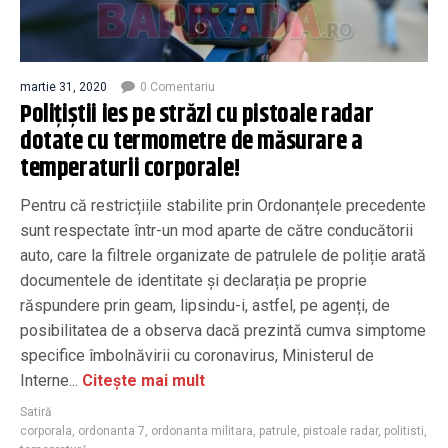
martie 31, 2020
0 Comentariu
Polițiștii ies pe străzi cu pistoale radar
dotate cu termometre de măsurare a
temperaturii corporale!
Pentru că restricțiile stabilite prin Ordonanțele precedente
sunt respectate într-un mod aparte de către conducătorii
auto, care la filtrele organizate de patrulele de poliție arată
documentele de identitate și declarația pe proprie
răspundere prin geam, lipsindu-i, astfel, pe agenți, de
posibilitatea de a observa dacă prezintă cumva simptome
specifice îmbolnăvirii cu coronavirus, Ministerul de
Interne...
Citește mai mult
Satiră
corporala
,
ordonanta 7
,
ordonanta militara
,
patrule
,
pistoale radar
,
politisti
,