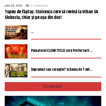
iulie 30, 2026
0 Comentariu
Tupeu de făptaș: Stoicescu cere să revină la Urban SA
Slobozia, chiar și pe ușa din dos!
...
Poluatorul CLEAN CYCLO cere Prefecturii ...
Împrumut sau corupție? Schema de 7 mil...
VEZI MAI MULT