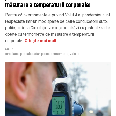
măsurare a temperaturii corporale!
Pentru că avertismentele privind Valul 4 al pandemiei sunt
respectate într-un mod aparte de către conducătorii auto,
polițiștii de la Circulație vor ieși pe străzi cu pistoale radar
dotate cu termometre de măsurare a temperaturii
corporale!
Citește mai mult
Satiră
circulatie
,
pistoale radar
,
politie
,
termometre
,
valul 4