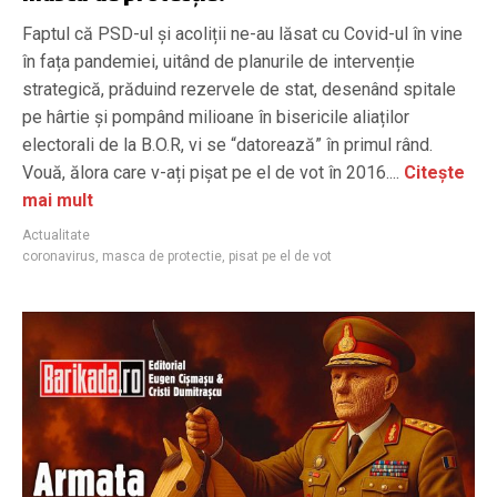
Faptul că PSD-ul și acoliții ne-au lăsat cu Covid-ul în vine
în fața pandemiei, uitând de planurile de intervenție
strategică, prăduind rezervele de stat, desenând spitale
pe hârtie și pompând milioane în bisericile aliaților
electorali de la B.O.R, vi se “datorează” în primul rând.
Vouă, ălora care v-ați pișat pe el de vot în 2016....
Citește
mai mult
Actualitate
coronavirus
,
masca de protectie
,
pisat pe el de vot