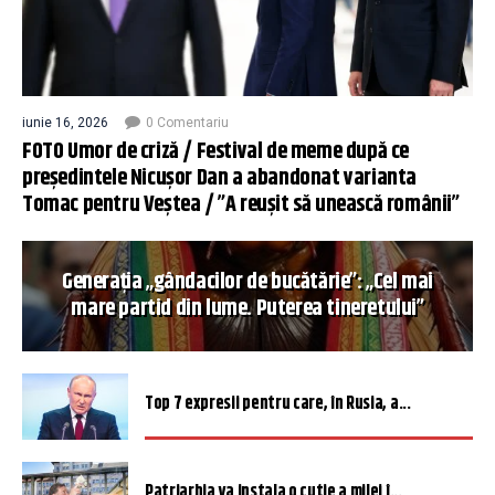
iunie 16, 2026
0 Comentariu
FOTO Umor de criză / Festival de meme după ce
președintele Nicușor Dan a abandonat varianta
Tomac pentru Veștea / ”A reușit să unească românii”
Generația „gândacilor de bucătărie”: „Cel mai
mare partid din lume. Puterea tineretului”
Top 7 expresii pentru care, în Rusia, a...
Patriarhia va instala o cutie a milei î...