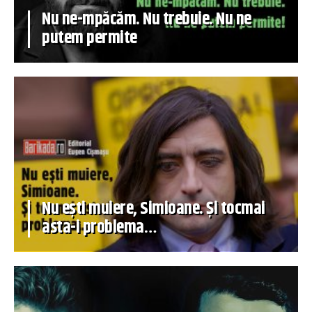
Nu ne-mpăcăm. Nu trebuie. Nu ne
putem permite
Nu ești muiere, Simioane. Și tocmai
asta-i problema…