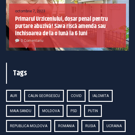
octombrie 7, 2023
Primarul Urziceniului, dosar penal pentru
purtare abuzivă! Sava riscă amenda sau
închisoarea de la o lună la 6 luni
0 Comentariu
Tags
AUR
CALIN GEORGESCU
COVID
IALOMITA
MAIA SANDU
MOLDOVA
PSD
PUTIN
REPUBLICA MOLDOVA
ROMANIA
RUSIA
UCRAINA