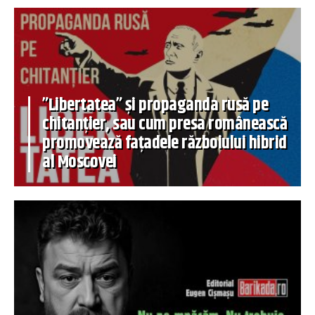
”Libertatea” și propaganda rusă pe
chitanțier, sau cum presa românească
promovează fațadele războiului hibrid
al Moscovei