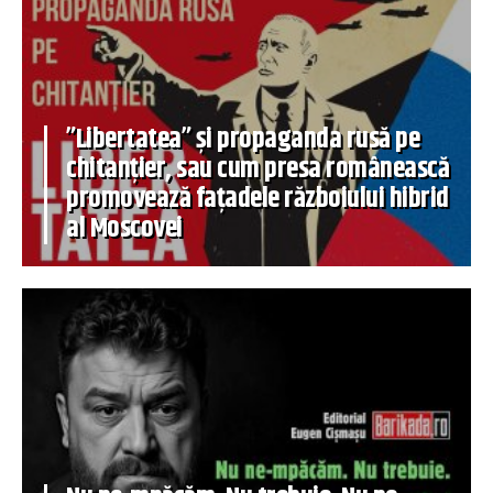
”Libertatea” și propaganda rusă pe
chitanțier, sau cum presa românească
promovează fațadele războiului hibrid
al Moscovei