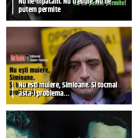
Nu ne-mpăcăm. Nu trebuie. Nu ne
putem permite
Nu ești muiere, Simioane. Și tocmai
asta-i problema…