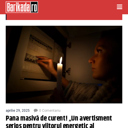
pana masiva de curent
aprilie 29, 2025
0 Comentariu
Pana masivă de curent! „Un avertisment
serios pentru viitorul energetic al