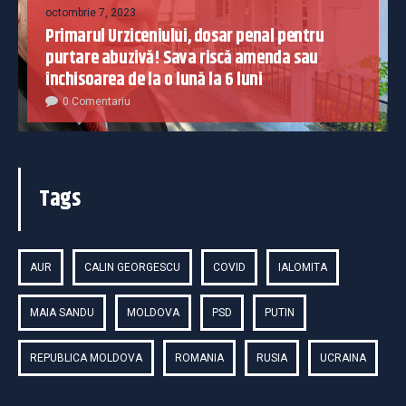
octombrie 7, 2023
Primarul Urziceniului, dosar penal pentru
purtare abuzivă! Sava riscă amenda sau
închisoarea de la o lună la 6 luni
0 Comentariu
Tags
AUR
CALIN GEORGESCU
COVID
IALOMITA
MAIA SANDU
MOLDOVA
PSD
PUTIN
REPUBLICA MOLDOVA
ROMANIA
RUSIA
UCRAINA