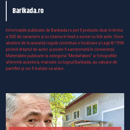
Barikada.ro
Informaţiile publicate de Barikada.ro pot fi preluate doar în limita
a 500 de caractere şi cu citarea în lead a sursei cu link activ. Orice
abatere de la această regulă constituie o încălcare a Legii 8/1996
privind dreptul de autor și poate fi sancționată în consecință.
Materialele publicate la categoria ”Mediafakes” și fotografiile
aferente acestora, marcate cu logoul Barikada, au valoare de
pamflet și vor fi tratate ca atare.