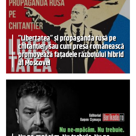
”Libertatea” și propaganda rusă pe
chitanțier, sau cum presa românească
promovează fațadele războiului hibrid
al Moscovei