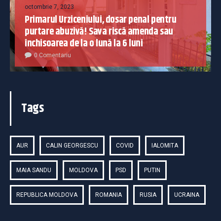
octombrie 7, 2023
Primarul Urziceniului, dosar penal pentru
purtare abuzivă! Sava riscă amenda sau
închisoarea de la o lună la 6 luni
0 Comentariu
Tags
AUR
CALIN GEORGESCU
COVID
IALOMITA
MAIA SANDU
MOLDOVA
PSD
PUTIN
REPUBLICA MOLDOVA
ROMANIA
RUSIA
UCRAINA