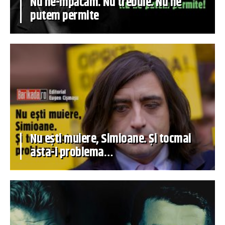
Nu ne-mpăcăm. Nu trebuie. Nu ne
putem permite
Nu ești muiere, Simioane. Și tocmai
asta-i problema…