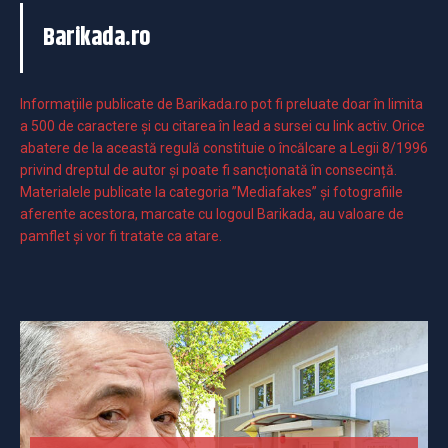
Barikada.ro
Informaţiile publicate de Barikada.ro pot fi preluate doar în limita
a 500 de caractere şi cu citarea în lead a sursei cu link activ. Orice
abatere de la această regulă constituie o încălcare a Legii 8/1996
privind dreptul de autor și poate fi sancționată în consecință.
Materialele publicate la categoria ”Mediafakes” și fotografiile
aferente acestora, marcate cu logoul Barikada, au valoare de
pamflet și vor fi tratate ca atare.