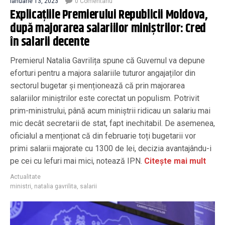
ianuarie 13, 2023
0 Comentariu
Explicațiile Premierului Republicii Moldova,
după majorarea salariilor miniștrilor: Cred
în salarii decente
Premierul Natalia Gavrilița spune că Guvernul va depune
eforturi pentru a majora salariile tuturor angajaților din
sectorul bugetar și menționează că prin majorarea
salariilor miniștrilor este corectat un populism. Potrivit
prim-ministrului, până acum miniștrii ridicau un salariu mai
mic decât secretarii de stat, fapt inechitabil. De asemenea,
oficialul a menționat că din februarie toți bugetarii vor
primi salarii majorate cu 1300 de lei, decizia avantajându-i
pe cei cu lefuri mai mici, notează IPN.
Citește mai mult
Actualitate
ministri
,
natalia gavrilita
,
salarii