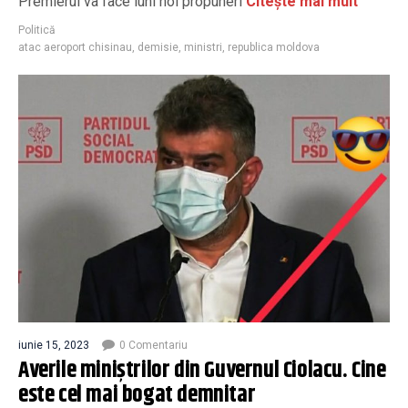
Premierul va face luni noi propuneri
Citește mai mult
Politică
atac aeroport chisinau
,
demisie
,
ministri
,
republica moldova
iunie 15, 2023
0 Comentariu
Averile miniștrilor din Guvernul Ciolacu. Cine
este cel mai bogat demnitar