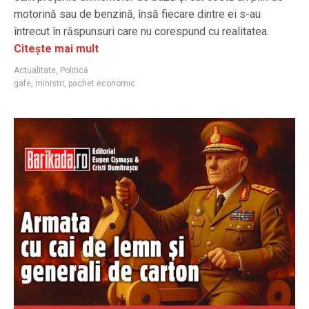
motorină sau de benzină, însă fiecare dintre ei s-au
întrecut în răspunsuri care nu corespund cu realitatea.
Citește mai mult
Actualitate
,
Politică
gafe
,
ministri
,
pachet economic