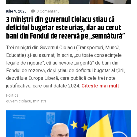
iulie 9, 2025
0 Comentariu
3 miniștri din guvernul Ciolacu știau că
deficitul bugetar este uriaș, dar au cerut
bani din Fondul de rezervă pe „semnătură”
Trei miniștri din Guvernul Ciolacu (Transporturi, Muncă,
Educație) și-au asumat, în scris, „cu toate consecințele
legale de rigoare”, că au nevoie „urgentă” de bani din
Fondul de rezervă, deși știau de deficitul bugetar al țării,
dezvăluie Europa Liberă, care publică cele trei note
justificative, care sunt datate 2024.
Citește mai mult
Politică
guvern ciolacu
,
ministri