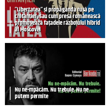
”Libertatea” și propaganda rusă pe
chitanțier, sau cum presa românească
promovează fațadele războiului hibrid
al Moscovei
Nu ne-mpăcăm. Nu trebuie. Nu ne
putem permite