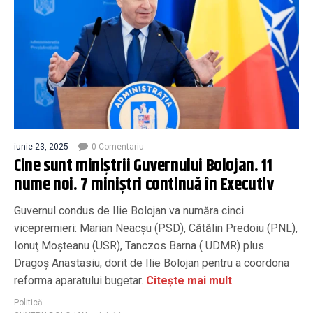
iunie 23, 2025
0 Comentariu
Cine sunt miniştrii Guvernului Bolojan. 11
nume noi. 7 miniştri continuă în Executiv
Guvernul condus de Ilie Bolojan va număra cinci
vicepremieri: Marian Neacşu (PSD), Cătălin Predoiu (PNL),
Ionuţ Moşteanu (USR), Tanczos Barna ( UDMR) plus
Dragoş Anastasiu, dorit de Ilie Bolojan pentru a coordona
reforma aparatului bugetar.
Citește mai mult
Politică