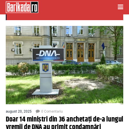
ministri
august 20, 2025
0 Comentariu
Doar 14 miniștri din 36 anchetați de-a lungul
vremii de DNA au primit condamnări