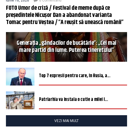
iunie 16, 2026
0 Comentariu
FOTO Umor de criză / Festival de meme după ce
președintele Nicușor Dan a abandonat varianta
Tomac pentru Veștea / ”A reușit să unească românii”
Generația „gândacilor de bucătărie”: „Cel mai
mare partid din lume. Puterea tineretului”
Top 7 expresii pentru care, în Rusia, a...
Patriarhia va instala o cutie a milei î...
VEZI MAI MULT