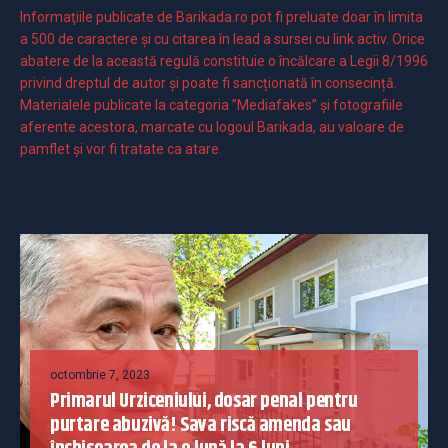
Informaţiile publicate de Barikada.ro pot fi preluate doar în limita
a 500 de caractere şi cu citarea în lead a sursei cu link activ. Orice
abatere de la această regulă constituie o încălcare a Legii 8/1996
privind dreptul de autor și poate fi sancționată în consecință.
Materialele publicate la categoria ”Mediafakes” și fotografiile
aferente acestora, marcate cu logoul Barikada, au valoare de
pamflet și vor fi tratate ca atare.
octombrie 7, 2023
Primarul Urziceniului, dosar penal pentru
purtare abuzivă! Sava riscă amenda sau