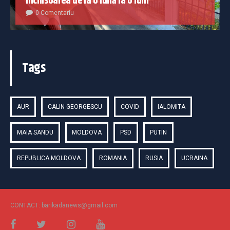
închisoarea de la o lună la 6 luni
0 Comentariu
Tags
AUR
CALIN GEORGESCU
COVID
IALOMITA
MAIA SANDU
MOLDOVA
PSD
PUTIN
REPUBLICA MOLDOVA
ROMANIA
RUSIA
UCRAINA
CONTACT: barikadanews@gmail.com