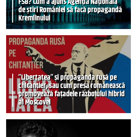
FSB? Cum a ajuns Agenția Națională
de știri României să facă propagandă
Kremlinului
”Libertatea” și propaganda rusă pe
chitanțier, sau cum presa românească
promovează fațadele războiului hibrid
al Moscovei