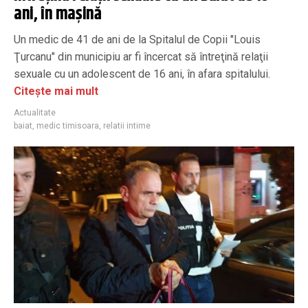
ani, în maşină
Un medic de 41 de ani de la Spitalul de Copii "Louis
Ţurcanu" din municipiu ar fi încercat să întreţină relaţii
sexuale cu un adolescent de 16 ani, în afara spitalului.
Citește mai mult
Actualitate
baiat
,
medic timisoara
,
relatii intime