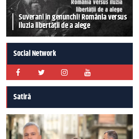
Suverani în genunchi! România versus
iluzia libertății de a alege
Social Network
Satiră