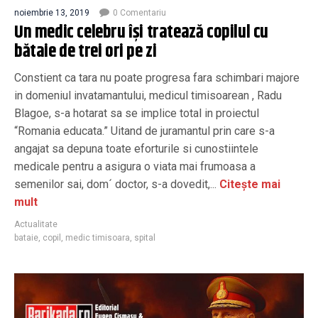
noiembrie 13, 2019
0 Comentariu
Un medic celebru își tratează copilul cu
bătaie de trei ori pe zi
Constient ca tara nu poate progresa fara schimbari majore
in domeniul invatamantului, medicul timisoarean , Radu
Blagoe, s-a hotarat sa se implice total in proiectul
“Romania educata.” Uitand de juramantul prin care s-a
angajat sa depuna toate eforturile si cunostiintele
medicale pentru a asigura o viata mai frumoasa a
semenilor sai, dom´ doctor, s-a dovedit,...
Citește mai
mult
Actualitate
bataie
,
copil
,
medic timisoara
,
spital