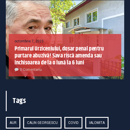
octombrie 7, 2023
Primarul Urziceniului, dosar penal pentru
purtare abuzivă! Sava riscă amenda sau
închisoarea de la o lună la 6 luni
0 Comentariu
Tags
AUR
CALIN GEORGESCU
COVID
IALOMITA