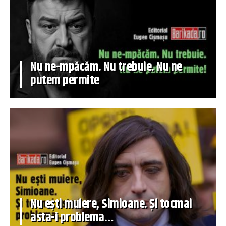
Nu ne-mpăcăm. Nu trebuie. Nu ne
putem permite
Nu ești muiere, Simioane. Și tocmai
asta-i problema…