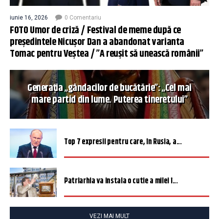
iunie 16, 2026
0 Comentariu
FOTO Umor de criză / Festival de meme după ce
președintele Nicușor Dan a abandonat varianta
Tomac pentru Veștea / ”A reușit să unească românii”
Generația „gândacilor de bucătărie”: „Cel mai
mare partid din lume. Puterea tineretului”
Top 7 expresii pentru care, în Rusia, a...
Patriarhia va instala o cutie a milei î...
VEZI MAI MULT