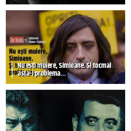
Nu ești muiere, Simioane. Și tocmai
asta-i problema…