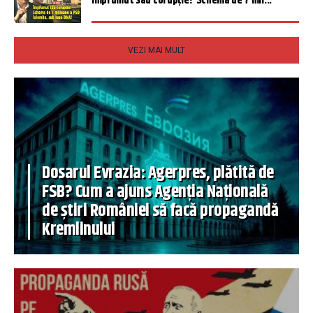
Împrumut sau corupție? Schema de 7 mil...
VEZI MAI MULT
Dosarul Evrazia: Agerpres, plătită de
FSB? Cum a ajuns Agenția Națională
de știri României să facă propagandă
Kremlinului