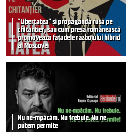
”Libertatea” și propaganda rusă pe
chitanțier, sau cum presa românească
promovează fațadele războiului hibrid
al Moscovei
Nu ne-mpăcăm. Nu trebuie. Nu ne
putem permite