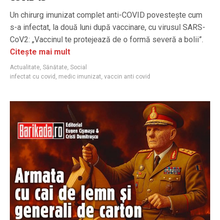
Un chirurg imunizat complet anti-COVID povestește cum
s-a infectat, la două luni după vaccinare, cu virusul SARS-
CoV2: „Vaccinul te protejează de o formă severă a bolii”.
Citește mai mult
Actualitate
,
Sănătate
,
Social
infectat cu covid
,
medic imunizat
,
vaccin anti covid