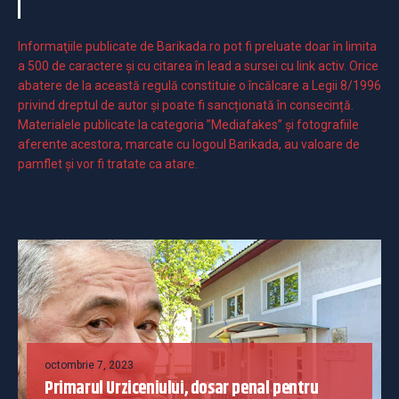
Informaţiile publicate de Barikada.ro pot fi preluate doar în limita
a 500 de caractere şi cu citarea în lead a sursei cu link activ. Orice
abatere de la această regulă constituie o încălcare a Legii 8/1996
privind dreptul de autor și poate fi sancționată în consecință.
Materialele publicate la categoria ”Mediafakes” și fotografiile
aferente acestora, marcate cu logoul Barikada, au valoare de
pamflet și vor fi tratate ca atare.
octombrie 7, 2023
Primarul Urziceniului, dosar penal pentru