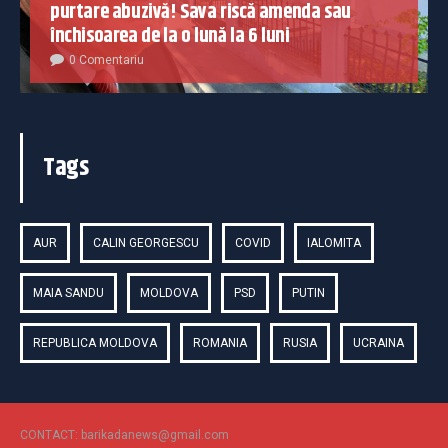
purtare abuzivă! Sava riscă amenda sau
închisoarea de la o lună la 6 luni
0 Comentariu
Tags
AUR
CALIN GEORGESCU
COVID
IALOMITA
MAIA SANDU
MOLDOVA
PSD
PUTIN
REPUBLICA MOLDOVA
ROMANIA
RUSIA
UCRAINA
CONTACT: barikadanews@gmail.com