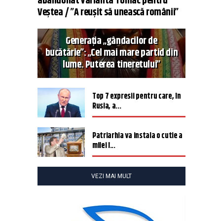
abandonat varianta Tomac pentru
Veștea / ”A reușit să unească românii”
Generația „gândacilor de
bucătărie”: „Cel mai mare partid din
lume. Puterea tineretului”
Top 7 expresii pentru care, în
Rusia, a...
Patriarhia va instala o cutie a
milei î...
VEZI MAI MULT