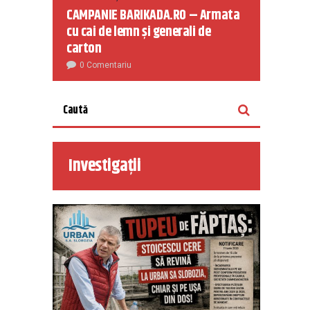
CAMPANIE BARIKADA.RO – Armata
cu cai de lemn și generali de
carton
0 Comentariu
Investigații