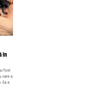
ă în
au fost
, care a
. Ea a
.