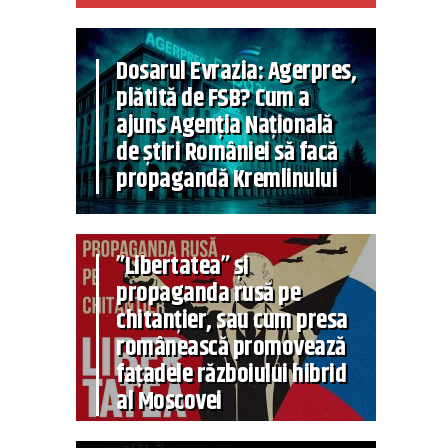
Dosarul Evrazia: Agerpres,
plătită de FSB? Cum a
ajuns Agenția Națională
de știri României să facă
propagandă Kremlinului
”Libertatea” și
propaganda rusă pe
chitanțier, sau cum presa
românească promovează
fațadele războiului hibrid
al Moscovei