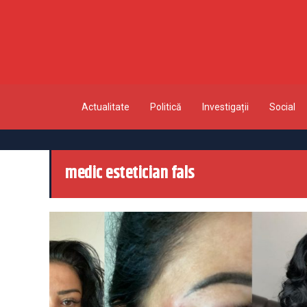
Actualitate
Politică
Investigații
Social
medic estetician fals