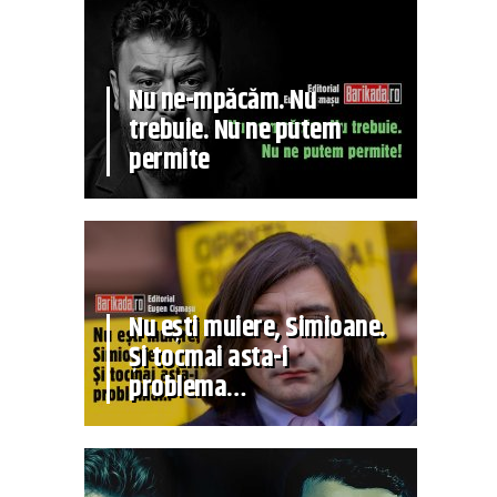
Nu ne-mpăcăm. Nu
trebuie. Nu ne putem
permite
Nu ești muiere, Simioane.
Și tocmai asta-i
problema…