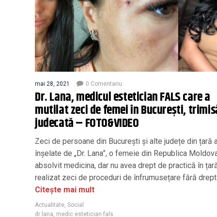
mai 28, 2021
0 Comentariu
Dr. Lana, medicul estetician FALS care a
mutilat zeci de femei în București, trimis
judecată – FOTO&VIDEO
Zeci de persoane din București și alte județe din țară 
înșelate de „Dr. Lana”, o femeie din Republica Moldova
absolvit medicina, dar nu avea drept de practică în țară
realizat zeci de proceduri de înfrumusețare fără drept
Citește mai mult
Actualitate
,
Social
dr lana
,
medic estetician fals