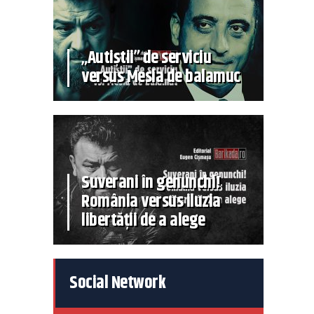
„Autiștii” de serviciu
versus Mesia de balamuc
Suverani în genunchi!
România versus iluzia
libertății de a alege
Social Network