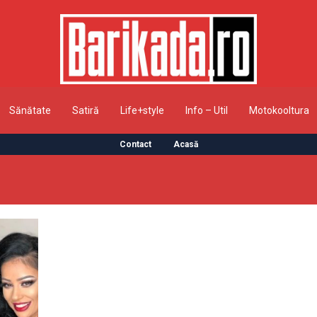
Sănătate
Satiră
Life+style
Info – Util
Motokooltura
Contact
Acasă