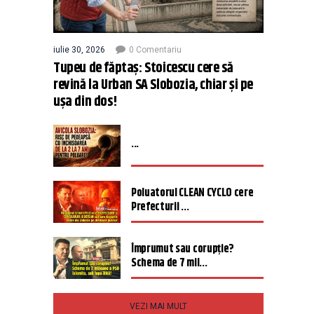
iulie 30, 2026
0 Comentariu
Tupeu de făptaș: Stoicescu cere să
revină la Urban SA Slobozia, chiar și pe
ușa din dos!
...
Poluatorul CLEAN CYCLO cere
Prefecturii ...
Împrumut sau corupție?
Schema de 7 mil...
VEZI MAI MULT