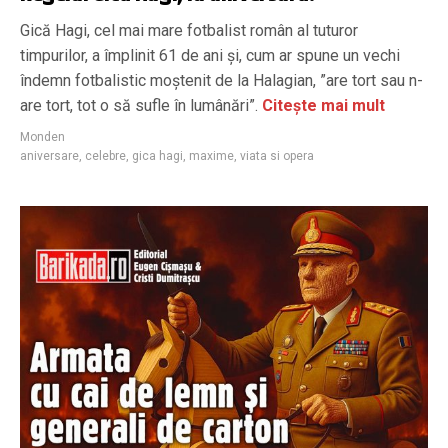
Gică Hagi, cel mai mare fotbalist român al tuturor
timpurilor, a împlinit 61 de ani și, cum ar spune un vechi
îndemn fotbalistic moștenit de la Halagian, ”are tort sau n-
are tort, tot o să sufle în lumânări”.
Citește mai mult
Monden
aniversare
,
celebre
,
gica hagi
,
maxime
,
viata si opera