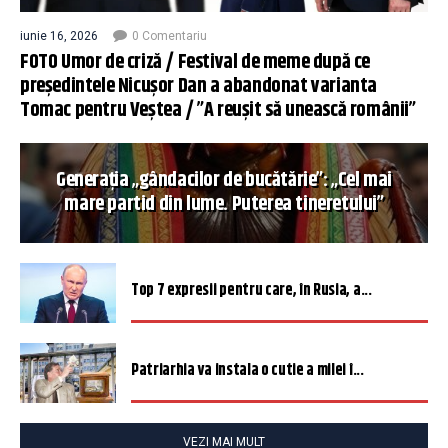
iunie 16, 2026
0 Comentariu
FOTO Umor de criză / Festival de meme după ce
președintele Nicușor Dan a abandonat varianta
Tomac pentru Veștea / ”A reușit să unească românii”
Generația „gândacilor de bucătărie”: „Cel mai
mare partid din lume. Puterea tineretului”
Top 7 expresii pentru care, în Rusia, a...
Patriarhia va instala o cutie a milei î...
VEZI MAI MULT