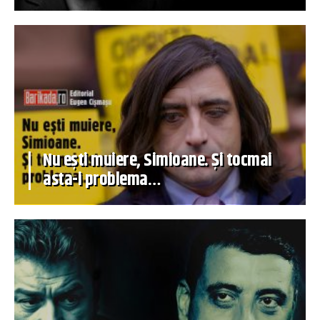
Nu ești muiere, Simioane. Și tocmai
asta-i problema…