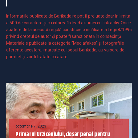
Informaţiile publicate de Barikada.ro pot fi preluate doar în limita
a 500 de caractere şi cu citarea în lead a sursei cu link activ. Orice
abatere de la această regulă constituie o încălcare a Legii 8/1996
privind dreptul de autor și poate fi sancționată în consecință.
Materialele publicate la categoria ”Mediafakes” și fotografiile
aferente acestora, marcate cu logoul Barikada, au valoare de
pamflet și vor fi tratate ca atare.
octombrie 7, 2023
Primarul Urziceniului, dosar penal pentru