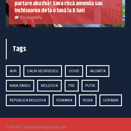
purtare abuzivă! Sava riscă amenda sau
închisoarea de la o lună la 6 luni
0 Comentariu
Tags
AUR
CALIN GEORGESCU
COVID
IALOMITA
MAIA SANDU
MOLDOVA
PSD
PUTIN
REPUBLICA MOLDOVA
ROMANIA
RUSIA
UCRAINA
CONTACT: barikadanews@gmail.com