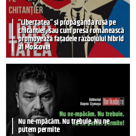
”Libertatea” și propaganda rusă pe
chitanțier, sau cum presa românească
promovează fațadele războiului hibrid
al Moscovei
Nu ne-mpăcăm. Nu trebuie. Nu ne
putem permite