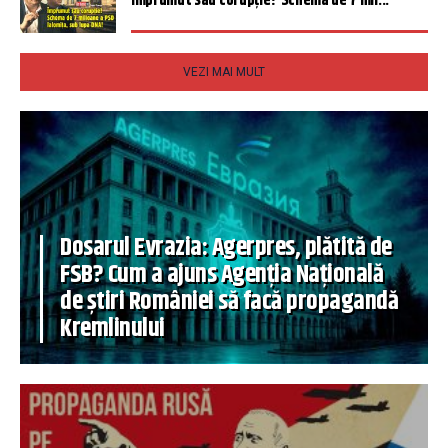
Împrumut sau corupție? Schema de 7 mil...
VEZI MAI MULT
Dosarul Evrazia: Agerpres, plătită de
FSB? Cum a ajuns Agenția Națională
de știri României să facă propagandă
Kremlinului