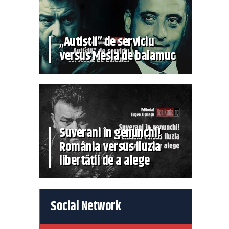
„Autiștii” de serviciu
versus Mesia de balamuc
Suverani în genunchi!
România versus iluzia
libertății de a alege
Social Network