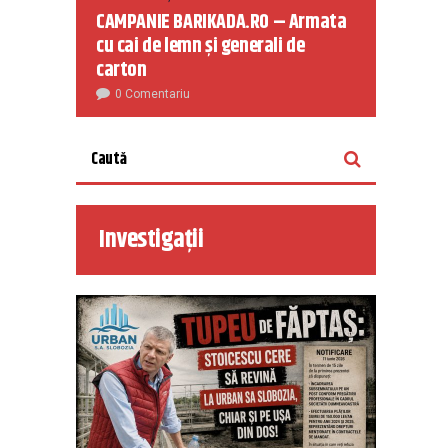
CAMPANIE BARIKADA.RO – Armata
cu cai de lemn și generali de
carton
0 Comentariu
Investigații