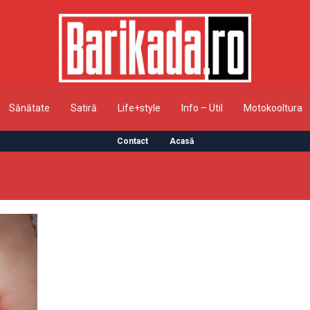
Sănătate
Satiră
Life+style
Info – Util
Motokooltura
Contact
Acasă