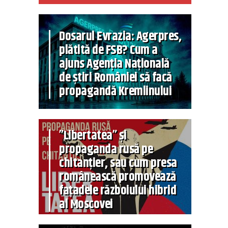
Dosarul Evrazia: Agerpres,
plătită de FSB? Cum a
ajuns Agenția Națională
de știri României să facă
propagandă Kremlinului
”Libertatea” și
propaganda rusă pe
chitanțier, sau cum presa
românească promovează
fațadele războiului hibrid
al Moscovei