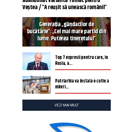
abandonat varianta Tomac pentru
Veștea / ”A reușit să unească românii”
Generația „gândacilor de
bucătărie”: „Cel mai mare partid din
lume. Puterea tineretului”
Top 7 expresii pentru care, în
Rusia, a...
Patriarhia va instala o cutie a
milei î...
VEZI MAI MULT