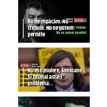
Nu ne-mpăcăm. Nu
trebuie. Nu ne putem
permite
Nu ești muiere, Simioane.
Și tocmai asta-i
problema…