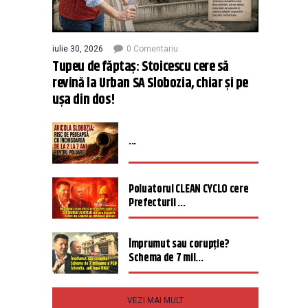
iulie 30, 2026
0 Comentariu
Tupeu de făptaș: Stoicescu cere să
revină la Urban SA Slobozia, chiar și pe
ușa din dos!
...
Poluatorul CLEAN CYCLO cere
Prefecturii ...
Împrumut sau corupție?
Schema de 7 mil...
VEZI MAI MULT