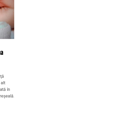
ea
nţă
alt
ată în
reşeală.