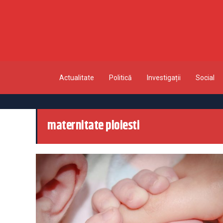
Actualitate
Politică
Investigații
Social
maternitate ploiesti