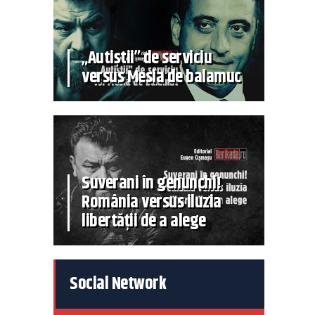
„Autiștii” de serviciu
versus Mesia de balamuc
Suverani în genunchi!
România versus iluzia
libertății de a alege
Social Network