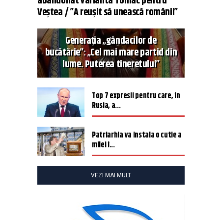
abandonat varianta Tomac pentru
Veștea / ”A reușit să unească românii”
Generația „gândacilor de
bucătărie”: „Cel mai mare partid din
lume. Puterea tineretului”
Top 7 expresii pentru care, în
Rusia, a...
Patriarhia va instala o cutie a
milei î...
VEZI MAI MULT