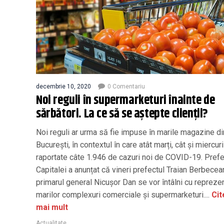
decembrie 10, 2020
0 Comentariu
Noi reguli în supermarketuri înainte de
sărbători. La ce să se aștepte clienții?
Noi reguli ar urma să fie impuse în marile magazine di
București, în contextul în care atât marți, cât și miercur
raportate câte 1.946 de cazuri noi de COVID-19. Prefe
Capitalei a anunțat că vineri prefectul Traian Berbecea
primarul general Nicușor Dan se vor întâlni cu reprezen
marilor complexuri comerciale şi supermarketuri....
Cit
mai mult
Actualitate