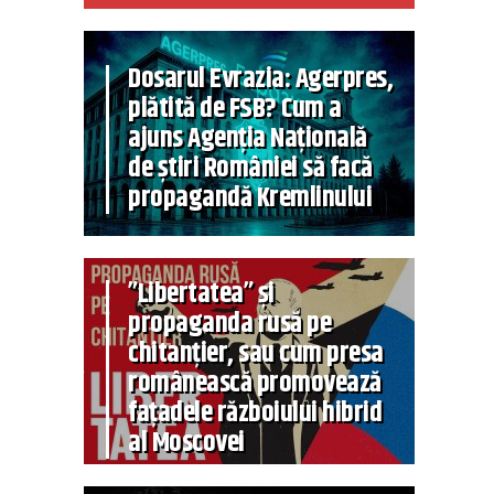
Dosarul Evrazia: Agerpres,
plătită de FSB? Cum a
ajuns Agenția Națională
de știri României să facă
propagandă Kremlinului
”Libertatea” și
propaganda rusă pe
chitanțier, sau cum presa
românească promovează
fațadele războiului hibrid
al Moscovei