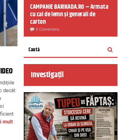
CAMPANIE BARIKADA.RO – Armata
cu cai de lemn și generali de
carton
0 Comentariu
VIDEO
Investigații
dițiile
c decât
n
oi
ficient
i mult