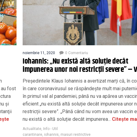
noiembrie 11, 2020
0 Comentariu
Iohannis: „Nu există altă soluție decât
impunerea unor noi restricții severe” – 
n
Președintele Klaus Iohannis a avertizat marți că, în con
i au fost
în care coronavirusul se răspândește mult mai puterni
ctura
în primul val al pandemiei, până nu va apărea un vacci
nu și
eficient „nu există altă soluție decât impunerea unor n
tanţii
restricții severe”. „Până când nu vom avea un vaccin e
ește
nu există o altă soluție decât impunerea...
Citește ma
Actualitate
,
Info - Util
carantinare
,
iohannis
,
masuri restrictive