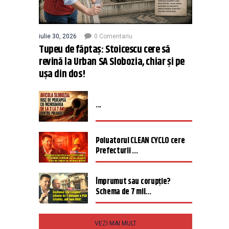
iulie 30, 2026
0 Comentariu
Tupeu de făptaș: Stoicescu cere să
revină la Urban SA Slobozia, chiar și pe
ușa din dos!
...
Poluatorul CLEAN CYCLO cere
Prefecturii ...
Împrumut sau corupție?
Schema de 7 mil...
VEZI MAI MULT