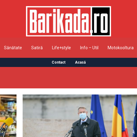
Sănătate
Satiră
Life+style
Info – Util
Motokooltura
Contact
Acasă