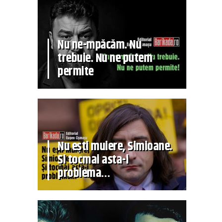
Nu ne-mpăcăm. Nu
trebuie. Nu ne putem
permite
Nu ești muiere, Simioane.
Și tocmai asta-i
problema…