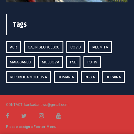
Tags
AUR
CALIN GEORGESCU
COVID
IALOMITA
MAIA SANDU
MOLDOVA
PSD
PUTIN
REPUBLICA MOLDOVA
ROMANIA
RUSIA
UCRAINA
CONTACT: barikadanews@gmail.com
Please assign a Footer Menu.