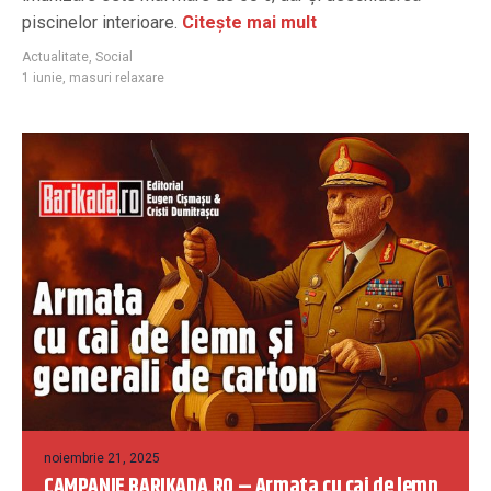
piscinelor interioare.
Citește mai mult
Actualitate
,
Social
1 iunie
,
masuri relaxare
noiembrie 21, 2025
CAMPANIE BARIKADA.RO – Armata cu cai de lemn