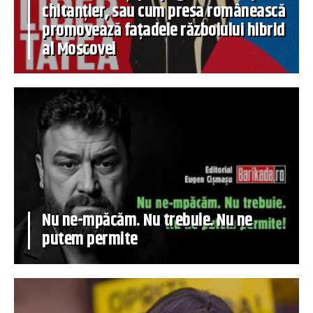
chitanțier, sau cum presa românească
promovează fațadele războiului hibrid
al Moscovei
Nu ne-mpăcăm. Nu trebuie. Nu ne
putem permite