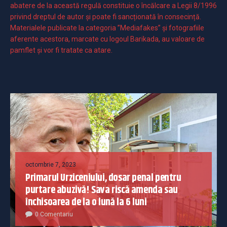
abatere de la această regulă constituie o încălcare a Legii 8/1996
privind dreptul de autor și poate fi sancționată în consecință.
Materialele publicate la categoria ”Mediafakes” și fotografiile
aferente acestora, marcate cu logoul Barikada, au valoare de
pamflet și vor fi tratate ca atare.
octombrie 7, 2023
Primarul Urziceniului, dosar penal pentru
purtare abuzivă! Sava riscă amenda sau
închisoarea de la o lună la 6 luni
0 Comentariu