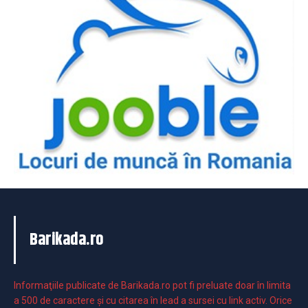
Barikada.ro
Informaţiile publicate de Barikada.ro pot fi preluate doar în limita
a 500 de caractere şi cu citarea în lead a sursei cu link activ. Orice