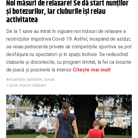
Noi măsuri de relaxare! Se dă start nunților
și botezurilor, iar cluburile își reiau
activitatea
De la 1 iunie au intrat în vigoare noi măsuri de relaxare a
restricțiilor împotriva Covid-19. Astfel, începând de astăzi,
se reiau petrecerile private iar competițiile sportive se pot
desfășura cu spectatori și în spații închise. Se redeschid
cluburile și discotecile, cu program limitat, la fel ca locurile
de joacă și piscinele la interior
Citește mai mult
Actualitate
,
Sănătate
,
Social
1 iunie
,
masuri relaxare