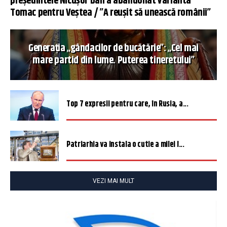
președintele Nicușor Dan a abandonat varianta
Tomac pentru Veștea / ”A reușit să unească românii”
Generația „gândacilor de bucătărie”: „Cel mai
mare partid din lume. Puterea tineretului”
Top 7 expresii pentru care, în Rusia, a...
Patriarhia va instala o cutie a milei î...
VEZI MAI MULT