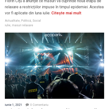
Florin Cîțu a anunțat ce măsuri va cuprinde noua etapă de
relaxare a restricțiilor impuse în timpul epidemiei. Acestea
vor fi aplicate din luna iulie.
Citește mai mult
Actualitate
,
Politică
,
Social
iulie
,
masuri relaxare
iunie 1, 2021
0 Comentariu