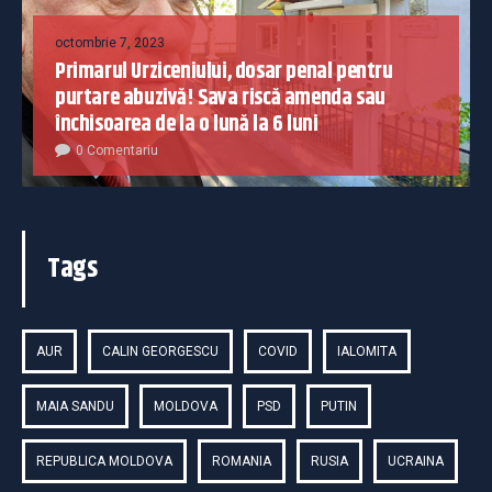
octombrie 7, 2023
Primarul Urziceniului, dosar penal pentru
purtare abuzivă! Sava riscă amenda sau
închisoarea de la o lună la 6 luni
0 Comentariu
Tags
AUR
CALIN GEORGESCU
COVID
IALOMITA
MAIA SANDU
MOLDOVA
PSD
PUTIN
REPUBLICA MOLDOVA
ROMANIA
RUSIA
UCRAINA