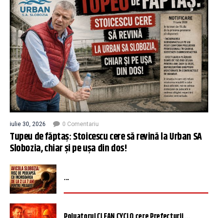
iulie 30, 2026
0 Comentariu
Tupeu de făptaș: Stoicescu cere să revină la Urban SA
Slobozia, chiar și pe ușa din dos!
...
Poluatorul CLEAN CYCLO cere Prefecturii ...