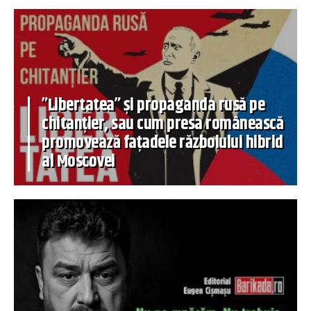
”Libertatea” și propaganda rusă pe
chitanțier, sau cum presa românească
promovează fațadele războiului hibrid
al Moscovei