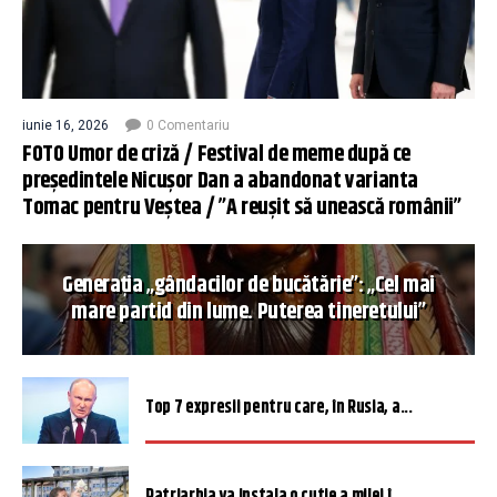
iunie 16, 2026
0 Comentariu
FOTO Umor de criză / Festival de meme după ce
președintele Nicușor Dan a abandonat varianta
Tomac pentru Veștea / ”A reușit să unească românii”
Generația „gândacilor de bucătărie”: „Cel mai
mare partid din lume. Puterea tineretului”
Top 7 expresii pentru care, în Rusia, a...
Patriarhia va instala o cutie a milei î...