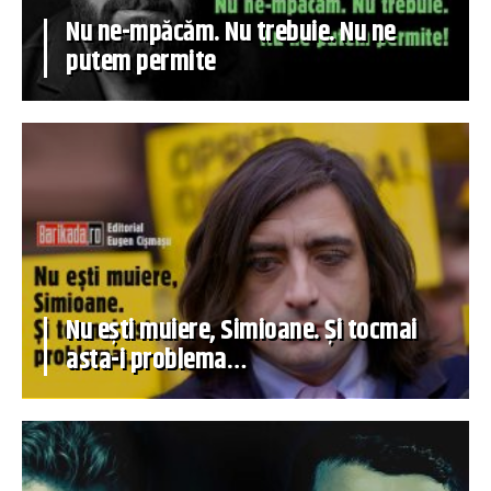
Nu ne-mpăcăm. Nu trebuie. Nu ne
putem permite
Nu ești muiere, Simioane. Și tocmai
asta-i problema…