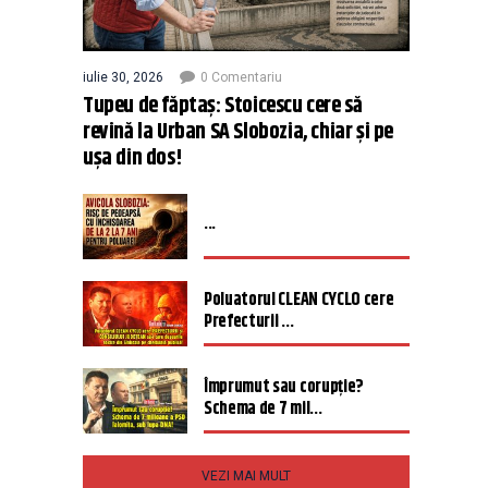
iulie 30, 2026
0 Comentariu
Tupeu de făptaș: Stoicescu cere să
revină la Urban SA Slobozia, chiar și pe
ușa din dos!
...
Poluatorul CLEAN CYCLO cere
Prefecturii ...
Împrumut sau corupție?
Schema de 7 mil...
VEZI MAI MULT