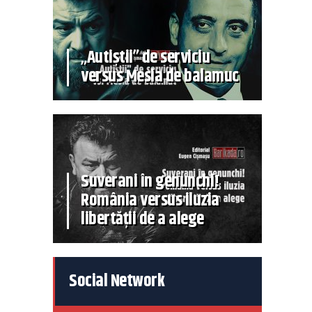
„Autiștii” de serviciu
versus Mesia de balamuc
Suverani în genunchi!
România versus iluzia
libertății de a alege
Social Network