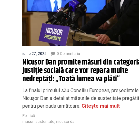
iunie 27, 2025
0 Comentariu
Nicușor Dan promite măsuri din categori
justiţie socială care vor repara multe
nedreptăţi: „Toată lumea va plăti”
La finalul primului său Consiliu European, președintele
Nicușor Dan a detaliat măsurile de austeritate pregăti
pentru perioada următoare.
Citește mai mult
Politică
masuri austeritate
,
nicusor dan