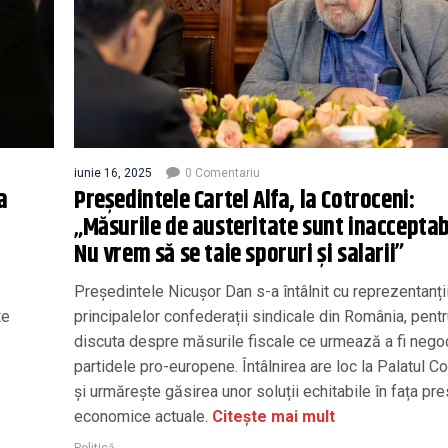
iunie 16, 2025
0 Comentariu
a
Președintele Cartel Alfa, la Cotroceni:
„Măsurile de austeritate sunt inacceptab
Nu vrem să se taie sporuri și salarii”
Președintele Nicușor Dan s-a întâlnit cu reprezentanți
te
principalelor confederații sindicale din România, pentr
discuta despre măsurile fiscale ce urmează a fi nego
partidele pro-europene. Întâlnirea are loc la Palatul C
și urmărește găsirea unor soluții echitabile în fața pre
economice actuale.
Citește mai mult
Politică