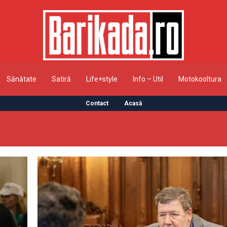
Sănătate
Satiră
Life+style
Info – Util
Motokooltura
Contact
Acasă