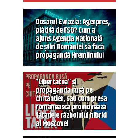
Dosarul Evrazia: Agerpres,
plătită de FSB? Cum a
ajuns Agenția Națională
de știri României să facă
propagandă Kremlinului
”Libertatea” și
propaganda rusă pe
chitanțier, sau cum presa
românească promovează
fațadele războiului hibrid
al Moscovei