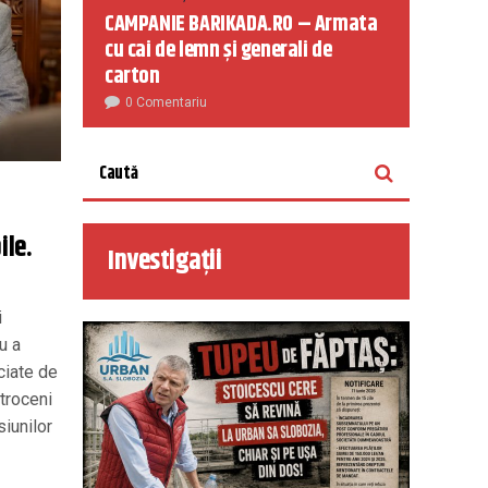
CAMPANIE BARIKADA.RO – Armata
cu cai de lemn și generali de
carton
0 Comentariu
ile.
Investigații
i
u a
ciate de
otroceni
siunilor