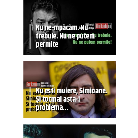
Nu ne-mpăcăm. Nu
trebuie. Nu ne putem
permite
Nu ești muiere, Simioane.
Și tocmai asta-i
problema…