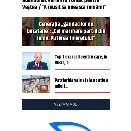
abandonat varianta Tomac pentru
Veștea / ”A reușit să unească românii”
Generația „gândacilor de
bucătărie”: „Cel mai mare partid din
lume. Puterea tineretului”
Top 7 expresii pentru care, în
Rusia, a...
Patriarhia va instala o cutie a
milei î...
VEZI MAI MULT