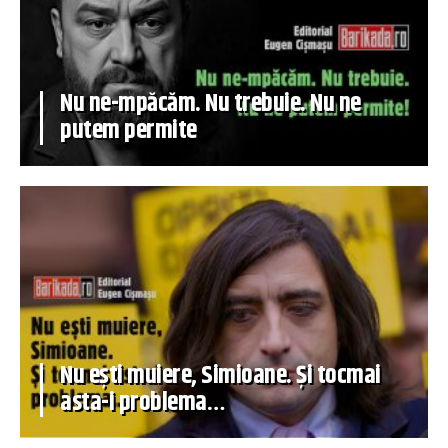
Nu ne-mpăcăm. Nu trebuie. Nu ne
putem permite
Nu ești muiere, Simioane. Și tocmai
asta-i problema…