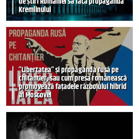
de știri României să facă propagandă
Kremlinului
”Libertatea” și propaganda rusă pe
chitanțier, sau cum presa românească
promovează fațadele războiului hibrid
al Moscovei