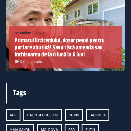
octombrie 7, 2023
Primarul Urziceniului, dosar penal pentru
purtare abuzivă! Sava riscă amenda sau
închisoarea de la o lună la 6 luni
0 Comentariu
Tags
AUR
CALIN GEORGESCU
COVID
IALOMITA
MAIA SANDU
MOLDOVA
PSD
PUTIN