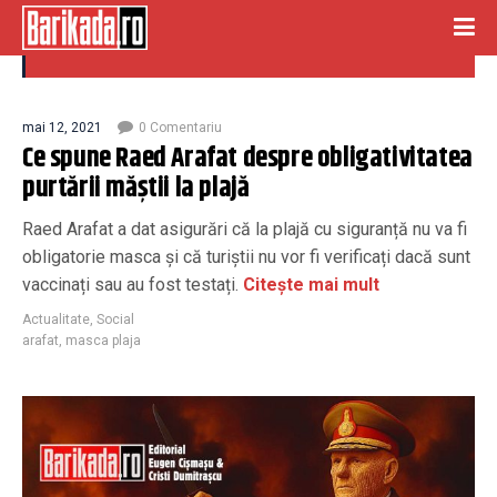
masca plaja
mai 12, 2021
0 Comentariu
Ce spune Raed Arafat despre obligativitatea
purtării măştii la plajă
Raed Arafat a dat asigurări că la plajă cu siguranță nu va fi
obligatorie masca și că turiștii nu vor fi verificați dacă sunt
vaccinați sau au fost testați.
Citește mai mult
Actualitate
,
Social
arafat
,
masca plaja