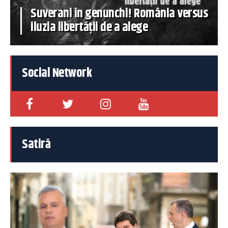
Suverani în genunchi! România versus
iluzia libertății de a alege
Social Network
Satiră