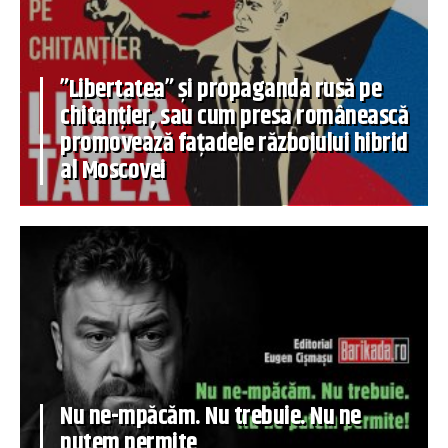
”Libertatea” și propaganda rusă pe
chitanțier, sau cum presa românească
promovează fațadele războiului hibrid
al Moscovei
Nu ne-mpăcăm. Nu trebuie. Nu ne
putem permite