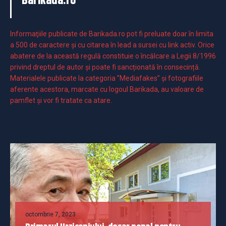
Barikada.ro
Informaţiile publicate de Barikada.ro pot fi preluate doar în limita
a 500 de caractere şi cu citarea în lead a sursei cu link activ. Orice
abatere de la această regulă constituie o încălcare a Legii 8/1996
privind dreptul de autor și poate fi sancționată în consecință.
Materialele publicate la categoria ”Mediafakes” și fotografiile
aferente acestora, marcate cu logoul Barikada, au valoare de
pamflet și vor fi tratate ca atare.
octombrie 7, 2023