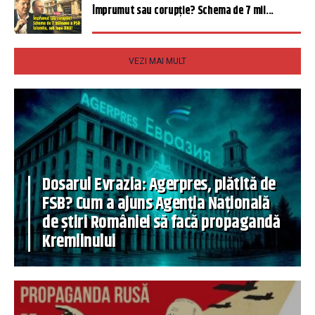
Împrumut sau corupție? Schema de 7 mil...
VEZI MAI MULT
Dosarul Evrazia: Agerpres, plătită de
FSB? Cum a ajuns Agenția Națională
de știri României să facă propagandă
Kremlinului