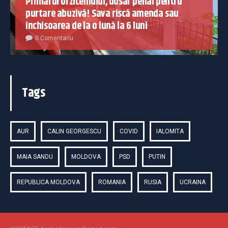
Primarul Urziceniului, dosar penal pentru
purtare abuzivă! Sava riscă amenda sau
închisoarea de la o lună la 6 luni
0 Comentariu
Tags
AUR
CALIN GEORGESCU
COVID
IALOMITA
MAIA SANDU
MOLDOVA
PSD
PUTIN
REPUBLICA MOLDOVA
ROMANIA
RUSIA
UCRAINA