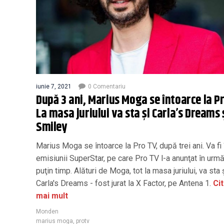
iunie 7, 2021
0 Comentariu
După 3 ani, Marius Moga se întoarce la P
La masa juriului va sta şi Carla’s Dreams 
Smiley
Marius Moga se întoarce la Pro TV, după trei ani. Va fi î
emisiunii SuperStar, pe care Pro TV l-a anunţat în urm
puţin timp. Alături de Moga, tot la masa juriului, va sta 
Carla's Dreams - fost jurat la X Factor, pe Antena 1.
Ci
mai mult
Monden
marius moga
,
protv