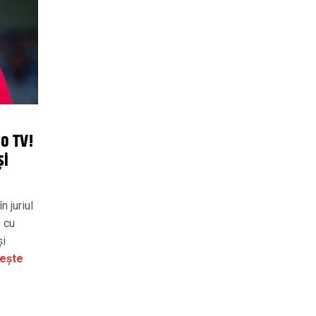
ro TV!
și
n juriul
ă cu
şi
tește