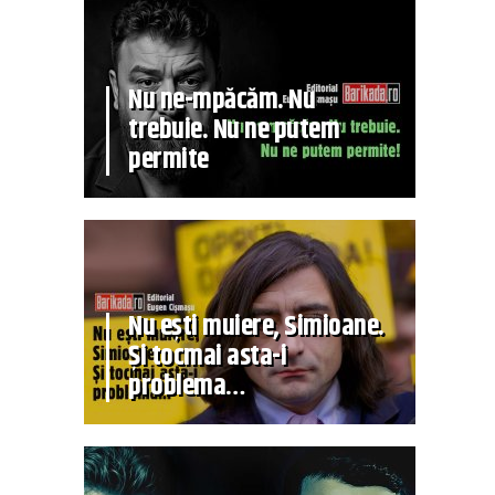
Nu ne-mpăcăm. Nu
trebuie. Nu ne putem
permite
Nu ești muiere, Simioane.
Și tocmai asta-i
problema…