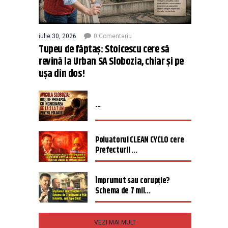
iulie 30, 2026
0 Comentariu
Tupeu de făptaș: Stoicescu cere să
revină la Urban SA Slobozia, chiar și pe
ușa din dos!
...
Poluatorul CLEAN CYCLO cere
Prefecturii ...
Împrumut sau corupție?
Schema de 7 mil...
VEZI MAI MULT