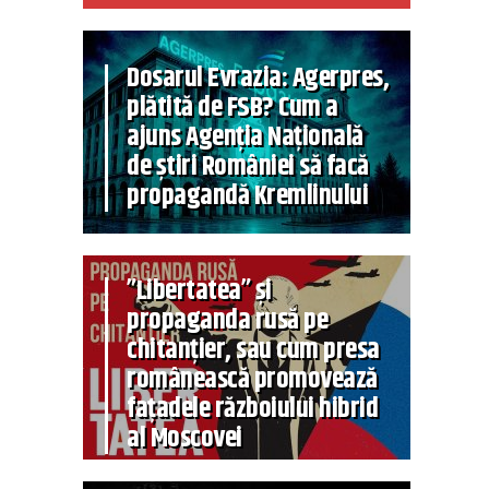
Dosarul Evrazia: Agerpres,
plătită de FSB? Cum a
ajuns Agenția Națională
de știri României să facă
propagandă Kremlinului
”Libertatea” și
propaganda rusă pe
chitanțier, sau cum presa
românească promovează
fațadele războiului hibrid
al Moscovei