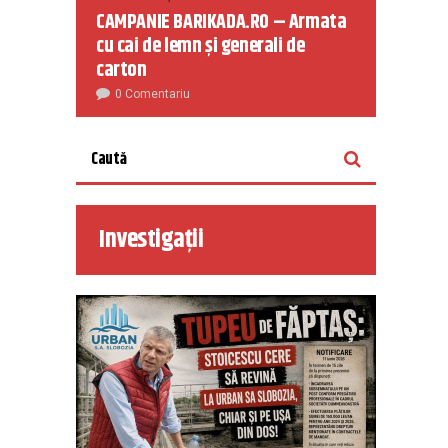
CAMPANIE BARIKADA.RO – Armata
cu cai de lemn și generali de
carton
0 Comentariu
Investigații