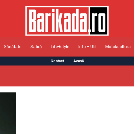
Sănătate
Satiră
Life+style
Info – Util
Motokooltura
Contact
Acasă