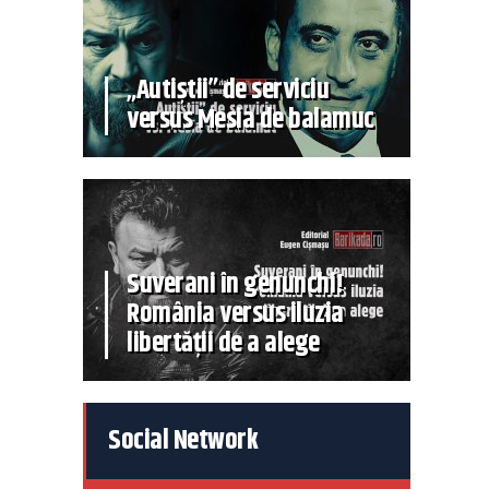
„Autiștii” de serviciu
versus Mesia de balamuc
Suverani în genunchi!
România versus iluzia
libertății de a alege
Social Network