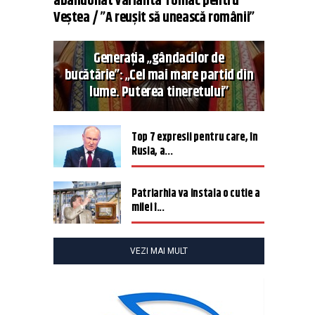
abandonat varianta Tomac pentru
Veștea / ”A reușit să unească românii”
Generația „gândacilor de
bucătărie”: „Cel mai mare partid din
lume. Puterea tineretului”
Top 7 expresii pentru care, în
Rusia, a...
Patriarhia va instala o cutie a
milei î...
VEZI MAI MULT