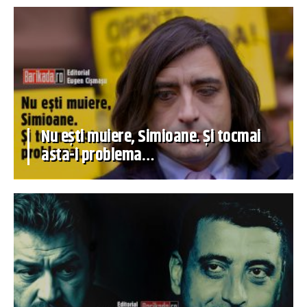
Nu ești muiere, Simioane. Și tocmai
asta-i problema…