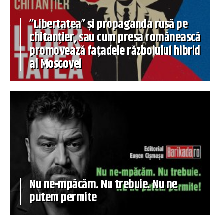
”Libertatea” și propaganda rusă pe
chitanțier, sau cum presa românească
promovează fațadele războiului hibrid
al Moscovei
Nu ne-mpăcăm. Nu trebuie. Nu ne
putem permite