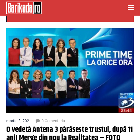
marius ionita
martie 3, 2021
0 Comentariu
O vedetă Antena 3 părăsește trustul, după 11
ani! Merge din nou la Realitatea – FOTO