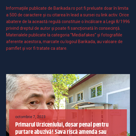
Informaţiile publicate de Barikada.ro pot fi preluate doar în limita
a 500 de caractere şi cu citarea în lead a sursei cu link activ. Orice
abatere de la această regulă constituie o încălcare a Legii 8/1996
privind dreptul de autor și poate fi sancționată în consecință.
Materialele publicate la categoria ”Mediafakes” și fotografiile
aferente acestora, marcate cu logoul Barikada, au valoare de
pamflet și vor fi tratate ca atare.
octombrie 7, 2023
Primarul Urziceniului, dosar penal pentru
purtare abuzivă! Sava riscă amenda sau