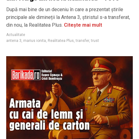
După mai bine de un deceniu în care a prezentat știrile
principale ale dimineții la Antena 3, știristul s-a transferat,
din nou, la Realitatea Plus.
Citește mai mult
Actualitate
antena 3
,
marius ionita
,
Realitatea Plus
,
transfer
,
trust