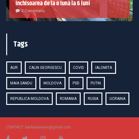
închisoarea de la o lună la 6 luni
0 Comentariu
Tags
AUR
CALIN GEORGESCU
COVID
IALOMITA
MAIA SANDU
MOLDOVA
PSD
PUTIN
REPUBLICA MOLDOVA
ROMANIA
RUSIA
UCRAINA
CONTACT: barikadanews@gmail.com