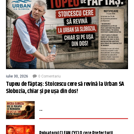
iulie 30, 2026
0 Comentariu
Tupeu de făptaș: Stoicescu cere să revină la Urban SA
Slobozia, chiar și pe ușa din dos!
...
Poluatorul CLEAN CYCLO cere Prefecturii ...