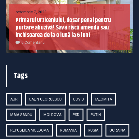
octombrie 7, 2023
Primarul Urziceniului, dosar penal pentru
purtare abuzivă! Sava riscă amenda sau
închisoarea de la o lună la 6 luni
0 Comentariu
Tags
AUR
CALIN GEORGESCU
COVID
IALOMITA
MAIA SANDU
MOLDOVA
PSD
PUTIN
REPUBLICA MOLDOVA
ROMANIA
RUSIA
UCRAINA