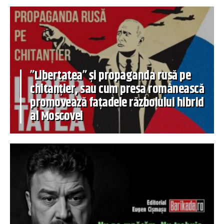
”Libertatea” și propaganda rusă pe
chitanțier, sau cum presa românească
promovează fațadele războiului hibrid
al Moscovei