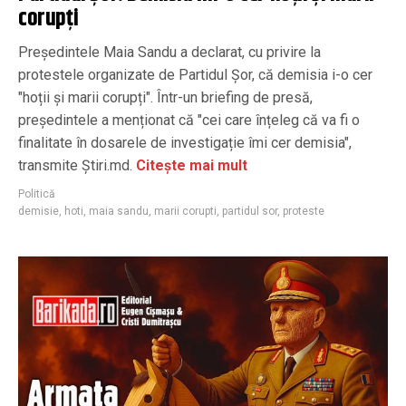
corupți
Președintele Maia Sandu a declarat, cu privire la
protestele organizate de Partidul Șor, că demisia i-o cer
"hoții și marii corupți". Într-un briefing de presă,
președintele a menționat că "cei care înțeleg că va fi o
finalitate în dosarele de investigație îmi cer demisia",
transmite Știri.md.
Citește mai mult
Politică
demisie
,
hoti
,
maia sandu
,
marii corupti
,
partidul sor
,
proteste