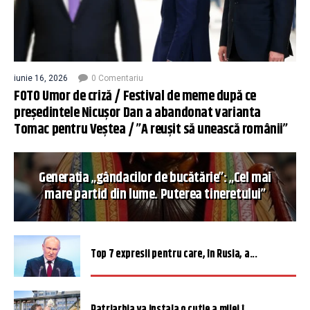
iunie 16, 2026
0 Comentariu
FOTO Umor de criză / Festival de meme după ce
președintele Nicușor Dan a abandonat varianta
Tomac pentru Veștea / ”A reușit să unească românii”
Generația „gândacilor de bucătărie”: „Cel mai
mare partid din lume. Puterea tineretului”
Top 7 expresii pentru care, în Rusia, a...
Patriarhia va instala o cutie a milei î...