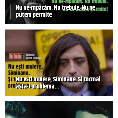
Nu ne-mpăcăm. Nu trebuie. Nu ne
putem permite
Nu ești muiere, Simioane. Și tocmai
asta-i problema…