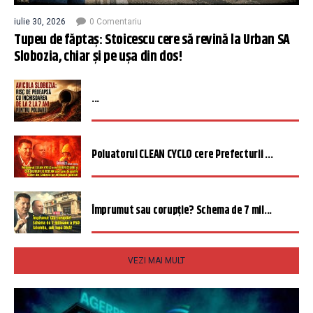
iulie 30, 2026
0 Comentariu
Tupeu de făptaș: Stoicescu cere să revină la Urban SA
Slobozia, chiar și pe ușa din dos!
...
Poluatorul CLEAN CYCLO cere Prefecturii ...
Împrumut sau corupție? Schema de 7 mil...
VEZI MAI MULT