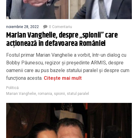
noiembrie 28, 2022
0 Comentariu
Marian Vanghelie, despre „spionii” care
acționează în defavoarea României
Fostul primar Marian Vanghelie a vorbit, într-un dialog cu
Bobby Păunescu, regizor și președinte ARMIS, despre
oamenii care au pus bazele statului paralel și despre cum
funcționa acesta.
Citește mai mult
Politică
Marian Vanghelie
,
romania
,
spionii
,
statul paralel