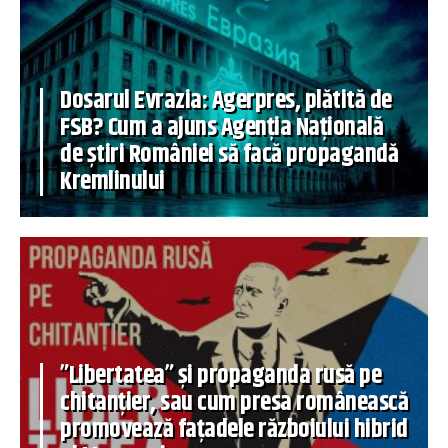
Dosarul Evrazia: Agerpres, plătită de
FSB? Cum a ajuns Agenția Națională
de știri României să facă propagandă
Kremlinului
”Libertatea” și propaganda rusă pe
chitanțier, sau cum presa românească
promovează fațadele războiului hibrid