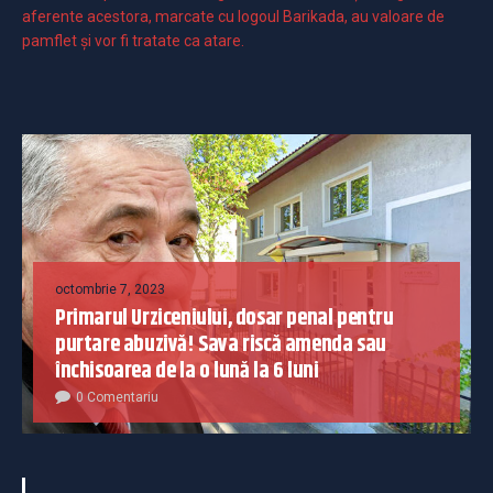
aferente acestora, marcate cu logoul Barikada, au valoare de
pamflet și vor fi tratate ca atare.
octombrie 7, 2023
Primarul Urziceniului, dosar penal pentru
purtare abuzivă! Sava riscă amenda sau
închisoarea de la o lună la 6 luni
0 Comentariu