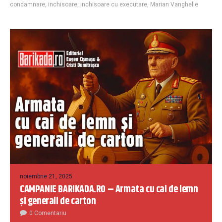
condamnare
,
inchisoare
,
inchisoare cu executare
,
Marian Vanghelie
noiembrie 21, 2025
CAMPANIE BARIKADA.RO – Armata cu cai de lemn
și generali de carton
0 Comentariu