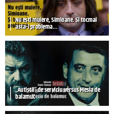
Nu ești muiere, Simioane. Și tocmai
asta-i problema…
„Autiștii” de serviciu versus Mesia de
balamuc