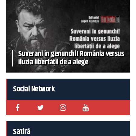
Suverani în genunchi! România versus
iluzia libertății de a alege
Social Network
Satiră