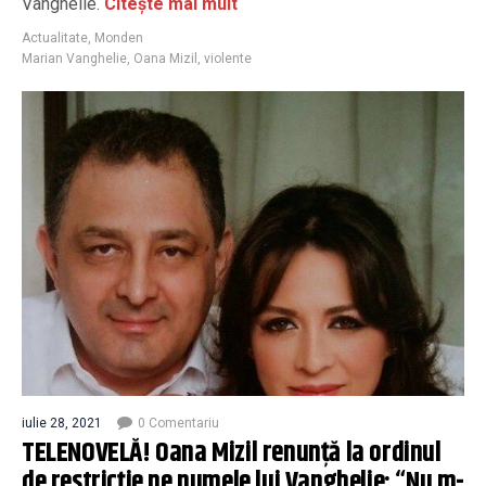
Vanghelie.
Citește mai mult
Actualitate
,
Monden
Marian Vanghelie
,
Oana Mizil
,
violente
iulie 28, 2021
0 Comentariu
TELENOVELĂ! Oana Mizil renunță la ordinul
de restricție pe numele lui Vanghelie: “Nu m-