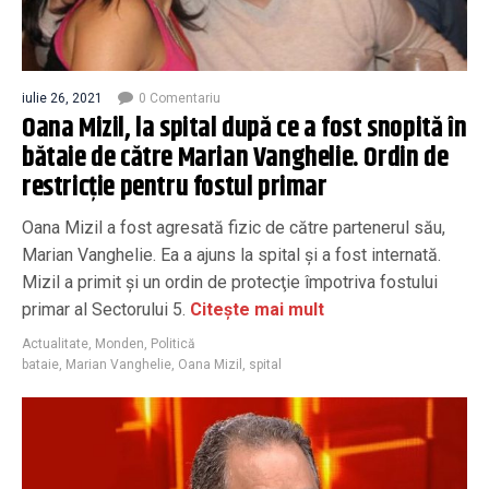
iulie 26, 2021
0 Comentariu
Oana Mizil, la spital după ce a fost snopită în
bătaie de către Marian Vanghelie. Ordin de
restricție pentru fostul primar
Oana Mizil a fost agresată fizic de către partenerul său,
Marian Vanghelie. Ea a ajuns la spital şi a fost internată.
Mizil a primit şi un ordin de protecţie împotriva fostului
primar al Sectorului 5.
Citește mai mult
Actualitate
,
Monden
,
Politică
bataie
,
Marian Vanghelie
,
Oana Mizil
,
spital