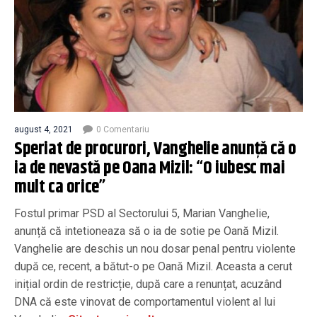
august 4, 2021
0 Comentariu
Speriat de procurori, Vanghelie anunță că o
ia de nevastă pe Oana Mizil: “O iubesc mai
mult ca orice”
Fostul primar PSD al Sectorului 5, Marian Vanghelie,
anunță că intetioneaza să o ia de sotie pe Oană Mizil.
Vanghelie are deschis un nou dosar penal pentru violente
după ce, recent, a bătut-o pe Oană Mizil. Aceasta a cerut
inițial ordin de restricție, după care a renunțat, acuzând
DNA că este vinovat de comportamentul violent al lui