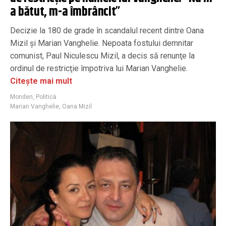
a bătut, m-a îmbrâncit”
Decizie la 180 de grade în scandalul recent dintre Oana
Mizil și Marian Vanghelie. Nepoata fostului demnitar
comunist, Paul Niculescu Mizil, a decis să renunţe la
ordinul de restricţie împotriva lui Marian Vanghelie.
Citește mai mult
Monden
,
Politică
Marian Vanghelie
,
Oana Mizil