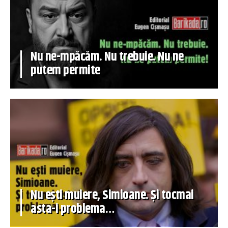
Nu ne-mpăcăm. Nu trebuie. Nu ne
putem permite
Nu ești muiere, Simioane. Și tocmai
asta-i problema…