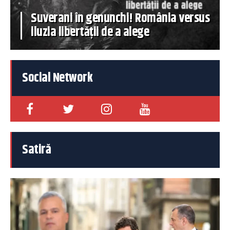
Suverani în genunchi! România versus
iluzia libertății de a alege
Social Network
Satiră