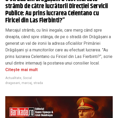
strâmb de către lucrătorii Direcţiei Servicii
Publice: Au prins lucrarea Celentano cu
Firicel din Las Fierbinti?”
Marcajul strâmb, cu linii inegale, care merg când spre
dreapta, când spre stânga, de pe o stradă din Drăgăşani a
generat un val de ironii la adresa oficialilor Primăriei
Drăgăşani şi a muncitorilor care au efectuat lucrarea. ”Au
prins lucrarea Celentano cu Firicel din Las Fierbinti?”, scrie
unul dintre internauţi la postarea unui consilier local.
Citește mai mult
Actualitate
,
Social
dragasani
,
marcaj
,
strada