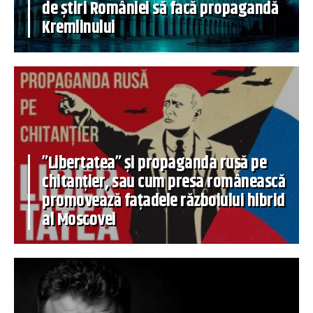
de știri României să facă propagandă
Kremlinului
”Libertatea” și propaganda rusă pe
chitanțier, sau cum presa românească
promovează fațadele războiului hibrid
al Moscovei