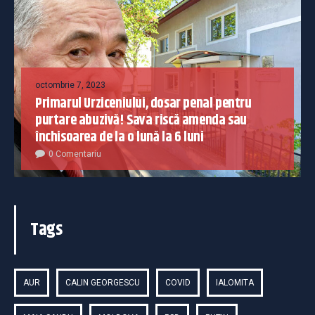
octombrie 7, 2023
Primarul Urziceniului, dosar penal pentru
purtare abuzivă! Sava riscă amenda sau
închisoarea de la o lună la 6 luni
0 Comentariu
Tags
AUR
CALIN GEORGESCU
COVID
IALOMITA