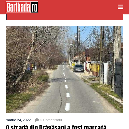
marcaj
martie 24, 2022
0 Comentariu
O stradă din Drăgăşani a fost marcată