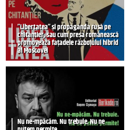
”Libertatea” și propaganda rusă pe
chitanțier, sau cum presa românească
promovează fațadele războiului hibrid
al Moscovei
Nu ne-mpăcăm. Nu trebuie. Nu ne
putem permite