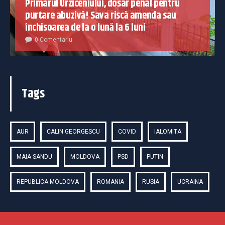
Primarul Urziceniului, dosar penal pentru
purtare abuzivă! Sava riscă amenda sau
închisoarea de la o lună la 6 luni
0 Comentariu
Tags
AUR
CALIN GEORGESCU
COVID
IALOMITA
MAIA SANDU
MOLDOVA
PSD
PUTIN
REPUBLICA MOLDOVA
ROMANIA
RUSIA
UCRAINA