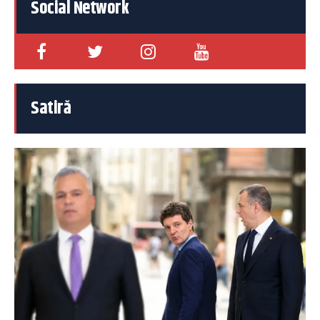
Social Network
Satiră