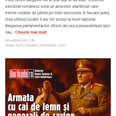
electoral românesc este un amestec alambicat care
trimite vedete de partid pe liste electorale în fiecare județ,
însă ultimul cuvânt îl are tot scorul la nivel național.
Alegerea parlamentarilor diferă de cea a președintelui țării
sau...
Citește mai mult
Actualitate
,
Info - Util
alegeri 2020
,
mandate
,
redistribuire
,
voturi