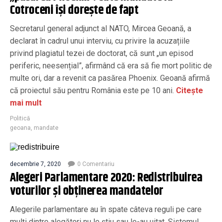
Cotroceni își dorește de fapt
Secretarul general adjunct al NATO, Mircea Geoană, a
declarat în cadrul unui interviu, cu privire la acuzațiile
privind plagiatul tezei de doctorat, că sunt „un episod
periferic, neesențial”, afirmând că era să fie mort politic de
multe ori, dar a revenit ca pasărea Phoenix. Geoană afirmă
că proiectul său pentru România este pe 10 ani.
Citește
mai mult
Politică
geoana
,
mandate
decembrie 7, 2020
0 Comentariu
Alegeri Parlamentare 2020: Redistribuirea
voturilor și obținerea mandatelor
Alegerile parlamentare au în spate câteva reguli pe care
mulți dintre alegători nu le știu sau le-au uitat. Sistemul