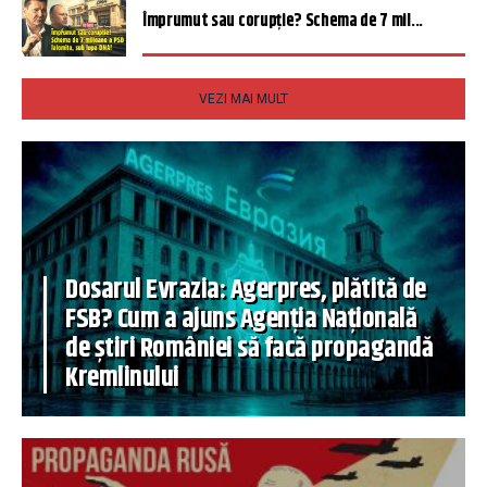
Împrumut sau corupție? Schema de 7 mil...
VEZI MAI MULT
Dosarul Evrazia: Agerpres, plătită de
FSB? Cum a ajuns Agenția Națională
de știri României să facă propagandă
Kremlinului