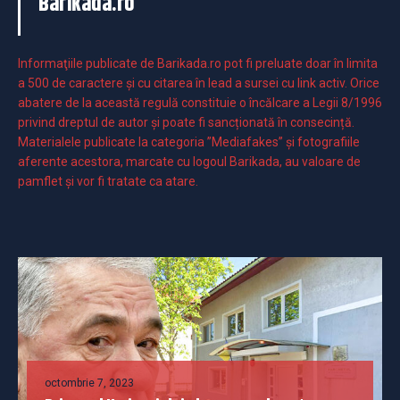
Barikada.ro
Informaţiile publicate de Barikada.ro pot fi preluate doar în limita
a 500 de caractere şi cu citarea în lead a sursei cu link activ. Orice
abatere de la această regulă constituie o încălcare a Legii 8/1996
privind dreptul de autor și poate fi sancționată în consecință.
Materialele publicate la categoria ”Mediafakes” și fotografiile
aferente acestora, marcate cu logoul Barikada, au valoare de
pamflet și vor fi tratate ca atare.
octombrie 7, 2023