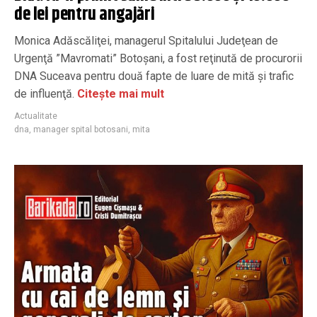
de lei pentru angajări
Monica Adăscăliţei, managerul Spitalului Judeţean de
Urgenţă ”Mavromati” Botoşani, a fost reţinută de procurorii
DNA Suceava pentru două fapte de luare de mită şi trafic
de influenţă.
Citește mai mult
Actualitate
dna
,
manager spital botosani
,
mita