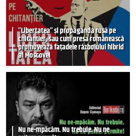
”Libertatea” și propaganda rusă pe
chitanțier, sau cum presa românească
promovează fațadele războiului hibrid
al Moscovei
Nu ne-mpăcăm. Nu trebuie. Nu ne