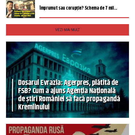
Împrumut sau corupție? Schema de 7 mil...
VEZI MAI MULT
Dosarul Evrazia: Agerpres, plătită de
FSB? Cum a ajuns Agenția Națională
de știri României să facă propagandă
Kremlinului