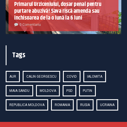
Primarul Urziceniului, dosar penal pentru
purtare abuzivă! Sava riscă amenda sau
închisoarea de la o lună la 6 luni
0 Comentariu
Tags
AUR
CALIN GEORGESCU
COVID
IALOMITA
MAIA SANDU
MOLDOVA
PSD
PUTIN
REPUBLICA MOLDOVA
ROMANIA
RUSIA
UCRAINA