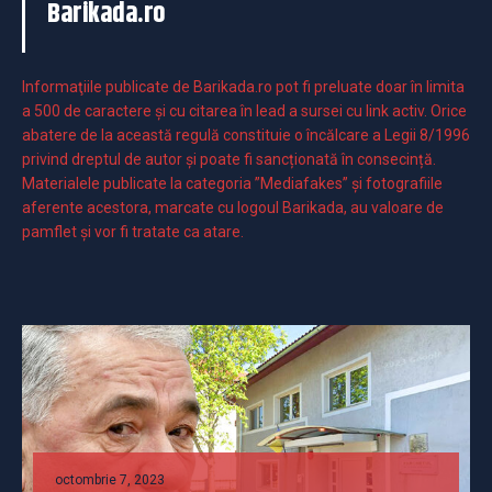
Barikada.ro
Informaţiile publicate de Barikada.ro pot fi preluate doar în limita
a 500 de caractere şi cu citarea în lead a sursei cu link activ. Orice
abatere de la această regulă constituie o încălcare a Legii 8/1996
privind dreptul de autor și poate fi sancționată în consecință.
Materialele publicate la categoria ”Mediafakes” și fotografiile
aferente acestora, marcate cu logoul Barikada, au valoare de
pamflet și vor fi tratate ca atare.
octombrie 7, 2023