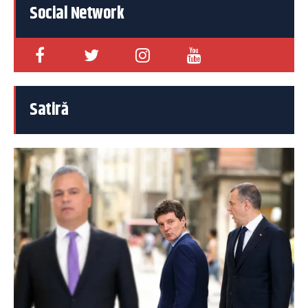
Social Network
Satiră