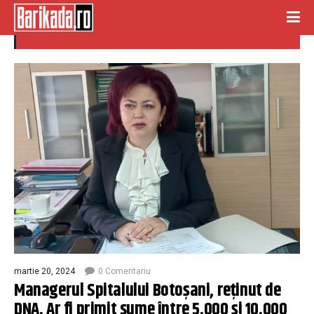
manager spital botosani
martie 20, 2024
0 Comentariu
Managerul Spitalului Botoşani, reţinut de
DNA. Ar fi primit sume între 5.000 şi 10.000