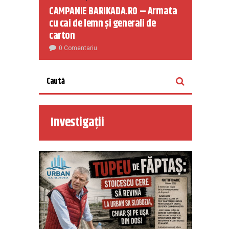
CAMPANIE BARIKADA.RO – Armata
cu cai de lemn și generali de
carton
0 Comentariu
Investigații