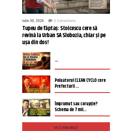
iulie 30, 2026
0 Comentariu
Tupeu de făptaș: Stoicescu cere să
revină la Urban SA Slobozia, chiar și pe
ușa din dos!
...
Poluatorul CLEAN CYCLO cere
Prefecturii ...
Împrumut sau corupție?
Schema de 7 mil...
VEZI MAI MULT