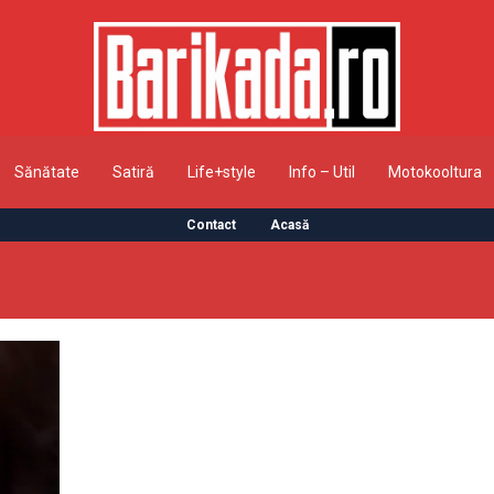
Sănătate
Satiră
Life+style
Info – Util
Motokooltura
Contact
Acasă