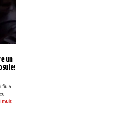
re un
osule!
 fiu a
 cu
 mult