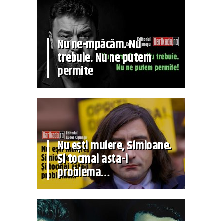
Nu ne-mpăcăm. Nu
trebuie. Nu ne putem
permite
Nu ești muiere, Simioane.
Și tocmai asta-i
problema…