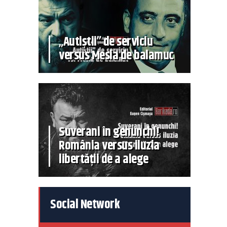
„Autiștii” de serviciu
versus Mesia de balamuc
Suverani în genunchi!
România versus iluzia
libertății de a alege
Social Network