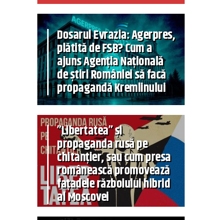
Dosarul Evrazia: Agerpres,
plătită de FSB? Cum a
ajuns Agenția Națională
de știri României să facă
propagandă Kremlinului
”Libertatea” și
propaganda rusă pe
chitanțier, sau cum presa
românească promovează
fațadele războiului hibrid
al Moscovei