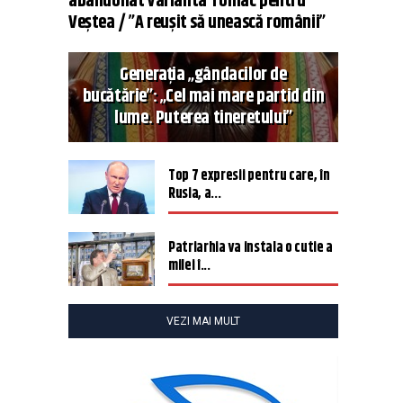
abandonat varianta Tomac pentru
Veștea / ”A reușit să unească românii”
Generația „gândacilor de
bucătărie”: „Cel mai mare partid din
lume. Puterea tineretului”
Top 7 expresii pentru care, în
Rusia, a...
Patriarhia va instala o cutie a
milei î...
VEZI MAI MULT