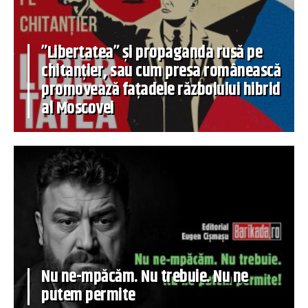
”Libertatea” și propaganda rusă pe
chitanțier, sau cum presa românească
promovează fațadele războiului hibrid
al Moscovei
Nu ne-mpăcăm. Nu trebuie. Nu ne
putem permite