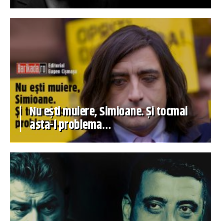
Nu ești muiere, Simioane. Și tocmai
asta-i problema…