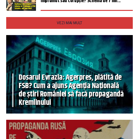
Împrumut sau corupție? Schema de 7 mil...
VEZI MAI MULT
Dosarul Evrazia: Agerpres, plătită de
FSB? Cum a ajuns Agenția Națională
de știri României să facă propagandă
Kremlinului