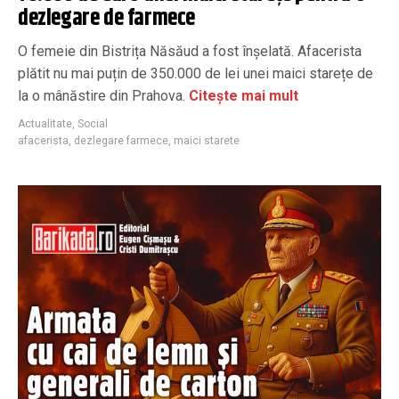
dezlegare de farmece
O femeie din Bistrița Năsăud a fost înșelată. Afacerista
plătit nu mai puțin de 350.000 de lei unei maici starețe de
la o mânăstire din Prahova.
Citește mai mult
Actualitate
,
Social
afacerista
,
dezlegare farmece
,
maici starete