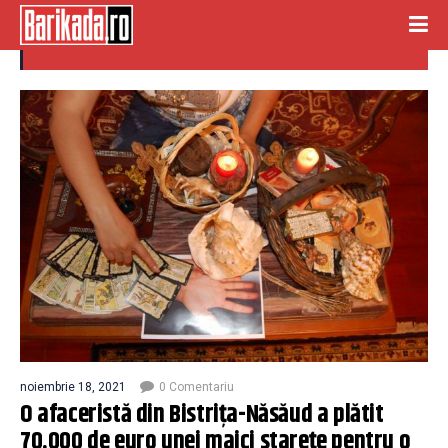
maici starete
noiembrie 18, 2021
0 Comentariu
O afaceristă din Bistrița-Năsăud a plătit
70.000 de euro unei maici starețe pentru o