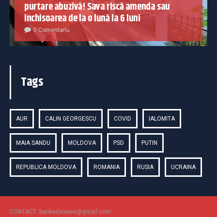
purtare abuzivă! Sava riscă amenda sau
închisoarea de la o lună la 6 luni
0 Comentariu
Tags
AUR
CALIN GEORGESCU
COVID
IALOMITA
MAIA SANDU
MOLDOVA
PSD
PUTIN
REPUBLICA MOLDOVA
ROMANIA
RUSIA
UCRAINA
CONTACT: barikadanews@gmail.com