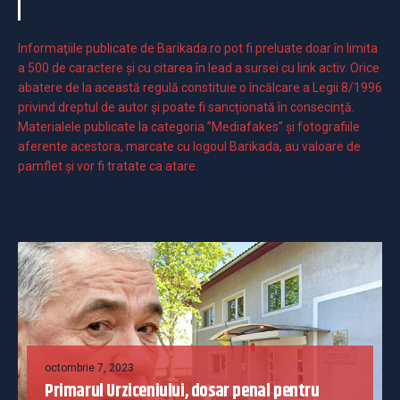
Informaţiile publicate de Barikada.ro pot fi preluate doar în limita
a 500 de caractere şi cu citarea în lead a sursei cu link activ. Orice
abatere de la această regulă constituie o încălcare a Legii 8/1996
privind dreptul de autor și poate fi sancționată în consecință.
Materialele publicate la categoria ”Mediafakes” și fotografiile
aferente acestora, marcate cu logoul Barikada, au valoare de
pamflet și vor fi tratate ca atare.
octombrie 7, 2023
Primarul Urziceniului, dosar penal pentru