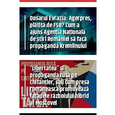
Dosarul Evrazia: Agerpres,
plătită de FSB? Cum a
ajuns Agenția Națională
de știri României să facă
propagandă Kremlinului
”Libertatea” și
propaganda rusă pe
chitanțier, sau cum presa
românească promovează
fațadele războiului hibrid
al Moscovei