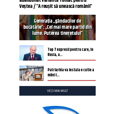
abandonat varianta Tomac pentru
Veștea / ”A reușit să unească românii”
Generația „gândacilor de
bucătărie”: „Cel mai mare partid din
lume. Puterea tineretului”
Top 7 expresii pentru care, în
Rusia, a...
Patriarhia va instala o cutie a
milei î...
VEZI MAI MULT