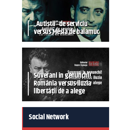
„Autiștii” de serviciu
versus Mesia de balamuc
Suverani în genunchi!
România versus iluzia
libertății de a alege
Social Network