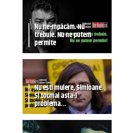
Nu ne-mpăcăm. Nu
trebuie. Nu ne putem
permite
Nu ești muiere, Simioane.
Și tocmai asta-i
problema…