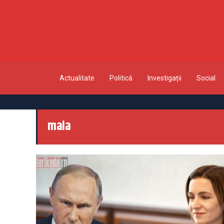
Actualitate
Politică
Investigații
Social
maia