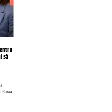
pentru
i să
ia
n Rusia.