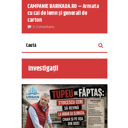
CAMPANIE BARIKADA.RO – Armata
cu cai de lemn și generali de
carton
0 Comentariu
Investigații