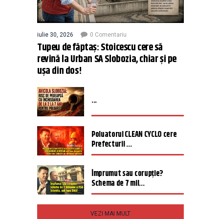
iulie 30, 2026
0 Comentariu
Tupeu de făptaș: Stoicescu cere să
revină la Urban SA Slobozia, chiar și pe
ușa din dos!
...
Poluatorul CLEAN CYCLO cere
Prefecturii ...
Împrumut sau corupție?
Schema de 7 mil...
VEZI MAI MULT