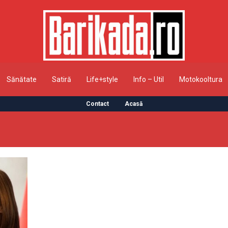
Sănătate
Satiră
Life+style
Info – Util
Motokooltura
Contact
Acasă