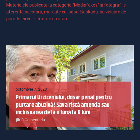
Materialele publicate la categoria ”Mediafakes” și fotografiile
aferente acestora, marcate cu logoul Barikada, au valoare de
pamflet și vor fi tratate ca atare.
octombrie 7, 2023
Primarul Urziceniului, dosar penal pentru
purtare abuzivă! Sava riscă amenda sau
închisoarea de la o lună la 6 luni
0 Comentariu