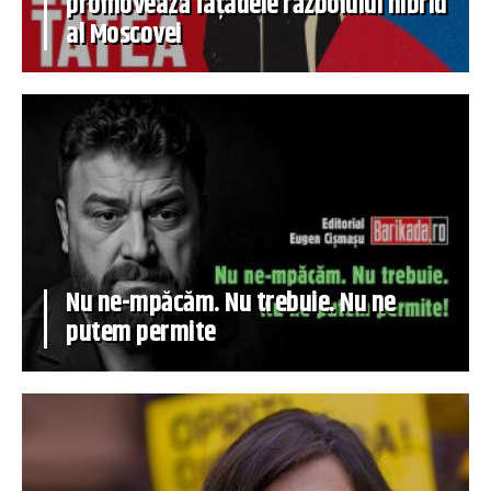
promovează fațadele războiului hibrid
al Moscovei
Nu ne-mpăcăm. Nu trebuie. Nu ne
putem permite