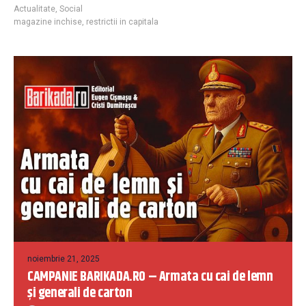
Actualitate
,
Social
magazine inchise
,
restrictii in capitala
noiembrie 21, 2025
CAMPANIE BARIKADA.RO – Armata cu cai de lemn
și generali de carton