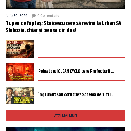
iulie 30, 2026
0 Comentariu
Tupeu de făptaș: Stoicescu cere să revină la Urban SA
Slobozia, chiar și pe ușa din dos!
...
Poluatorul CLEAN CYCLO cere Prefecturii ...
Împrumut sau corupție? Schema de 7 mil...
VEZI MAI MULT