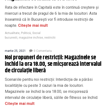
Rata de infectare în Capitală este în continuă creștere și
miercuri a trecut de pragul de 6 la mia de locuitori. Asta
înseamnă că în București vor fi introduse restricții de
noapte.
Citește mai mult
Actualitate
,
Politică
,
Social
bucuresti
,
magazine inchise
,
restrictii
martie 25, 2021
0 Comentariu
Noi propuneri de restricții: Magazinele se
închid la ora 18.00, se micșorează intervalul
de circulație liberă
Scenariile pentru noi restricții: Interdicția de a părăsi
localitățile cu peste 3 cazuri la mia de locuitori.
Magazinele se închid la ora 18.00, se micșorează
intervalul de circulație liberă, sălile de fitness se închid.
Citește mai mult