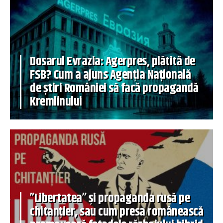
Dosarul Evrazia: Agerpres, plătită de
FSB? Cum a ajuns Agenția Națională
de știri României să facă propagandă
Kremlinului
”Libertatea” și propaganda rusă pe
chitanțier, sau cum presa românească