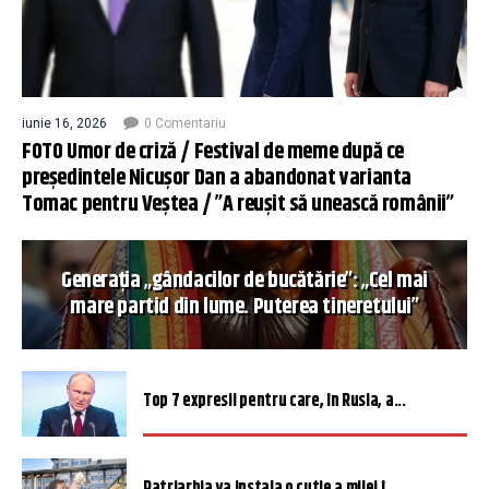
iunie 16, 2026
0 Comentariu
FOTO Umor de criză / Festival de meme după ce
președintele Nicușor Dan a abandonat varianta
Tomac pentru Veștea / ”A reușit să unească românii”
Generația „gândacilor de bucătărie”: „Cel mai
mare partid din lume. Puterea tineretului”
Top 7 expresii pentru care, în Rusia, a...
Patriarhia va instala o cutie a milei î...