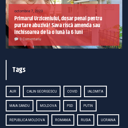
octombrie 7, 2023
Primarul Urziceniului, dosar penal pentru
purtare abuzivă! Sava riscă amenda sau
închisoarea de la o lună la 6 luni
0 Comentariu
Tags
AUR
CALIN GEORGESCU
COVID
IALOMITA
MAIA SANDU
MOLDOVA
PSD
PUTIN
REPUBLICA MOLDOVA
ROMANIA
RUSIA
UCRAINA