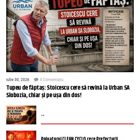
iulie 30, 2026
0 Comentariu
Tupeu de făptaș: Stoicescu cere să revină la Urban SA
Slobozia, chiar și pe ușa din dos!
...
Poluatorul CLEAN CYCLO cere Prefecturii ...