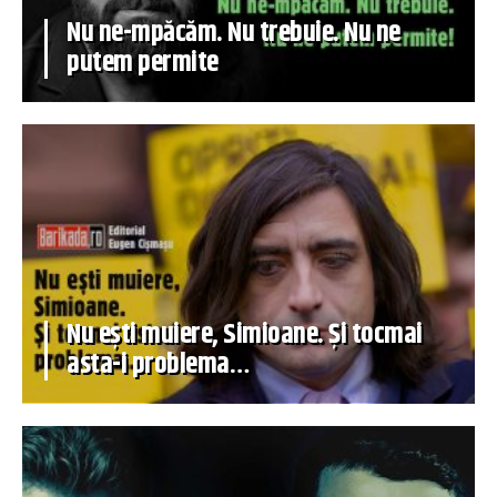
Nu ne-mpăcăm. Nu trebuie. Nu ne
putem permite
Nu ești muiere, Simioane. Și tocmai
asta-i problema…