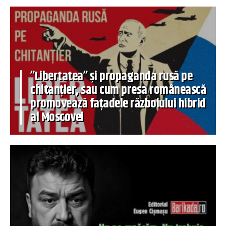
”Libertatea” și propaganda rusă pe
chitanțier, sau cum presa românească
promovează fațadele războiului hibrid
al Moscovei