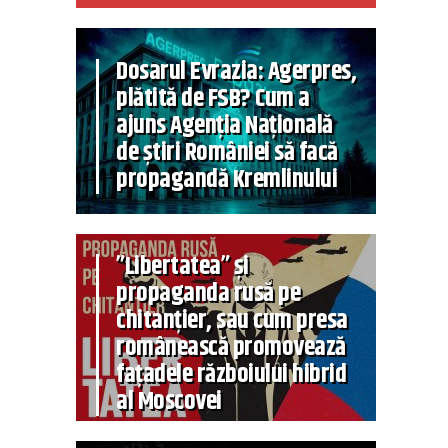
Dosarul Evrazia: Agerpres,
plătită de FSB? Cum a
ajuns Agenția Națională
de știri României să facă
propagandă Kremlinului
”Libertatea” și
propaganda rusă pe
chitanțier, sau cum presa
românească promovează
fațadele războiului hibrid
al Moscovei