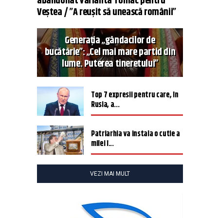
abandonat varianta Tomac pentru
Veștea / ”A reușit să unească românii”
Generația „gândacilor de
bucătărie”: „Cel mai mare partid din
lume. Puterea tineretului”
Top 7 expresii pentru care, în
Rusia, a...
Patriarhia va instala o cutie a
milei î...
VEZI MAI MULT