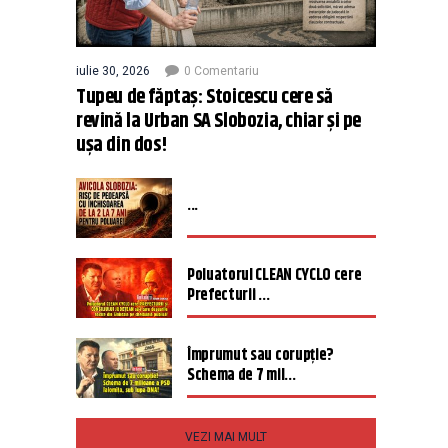
iulie 30, 2026
0 Comentariu
Tupeu de făptaș: Stoicescu cere să
revină la Urban SA Slobozia, chiar și pe
ușa din dos!
...
Poluatorul CLEAN CYCLO cere
Prefecturii ...
Împrumut sau corupție?
Schema de 7 mil...
VEZI MAI MULT