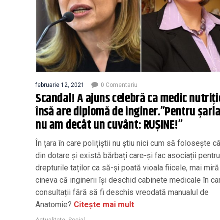
februarie 12, 2021
0 Comentariu
Scandal! A ajuns celebră ca medic nutriţi
însă are diplomă de inginer.”Pentru șarl
nu am decât un cuvânt: RUȘINE!”
În țara în care polițiștii nu știu nici cum să folosește c
din dotare și există bărbați care-și fac asociații pentru
drepturile taților ca să-și poată vioala fiicele, mai mir
cineva că inginerii își deschid cabinete medicale în ca
consultații fără să fi deschis vreodată manualul de
Anatomie?
Citește mai mult
Actualitate
,
Social