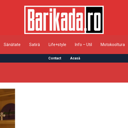
Sănătate
Satiră
Life+style
Info – Util
Motokooltura
Contact
Acasă