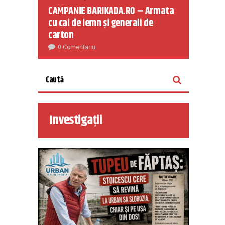
CAMPANIE BARIKADA.RO – Armata
cu cai de lemn și generali de
carton
0 Comentariu
Investigații