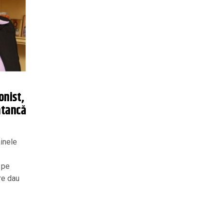
onist,
atancă
âinele
ă pe
re dau