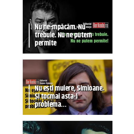
Nu ne-mpăcăm. Nu
trebuie. Nu ne putem
permite
Nu ești muiere, Simioane.
Și tocmai asta-i
problema…