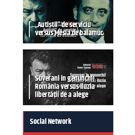
„Autiștii” de serviciu
versus Mesia de balamuc
Suverani în genunchi!
România versus iluzia
libertății de a alege
Social Network