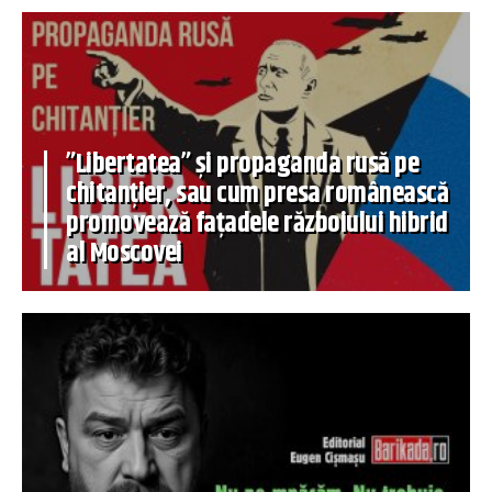
”Libertatea” și propaganda rusă pe
chitanțier, sau cum presa românească
promovează fațadele războiului hibrid
al Moscovei