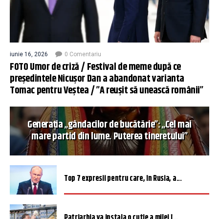
iunie 16, 2026
0 Comentariu
FOTO Umor de criză / Festival de meme după ce
președintele Nicușor Dan a abandonat varianta
Tomac pentru Veștea / ”A reușit să unească românii”
Generația „gândacilor de bucătărie”: „Cel mai
mare partid din lume. Puterea tineretului”
Top 7 expresii pentru care, în Rusia, a...
Patriarhia va instala o cutie a milei î...