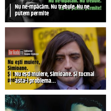
Nu ne-mpăcăm. Nu trebuie. Nu ne
putem permite
Nu ești muiere, Simioane. Și tocmai
asta-i problema…