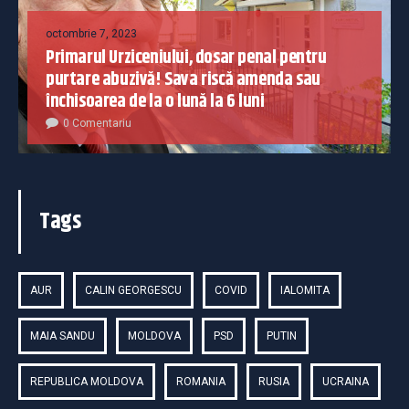
octombrie 7, 2023
Primarul Urziceniului, dosar penal pentru
purtare abuzivă! Sava riscă amenda sau
închisoarea de la o lună la 6 luni
0 Comentariu
Tags
AUR
CALIN GEORGESCU
COVID
IALOMITA
MAIA SANDU
MOLDOVA
PSD
PUTIN
REPUBLICA MOLDOVA
ROMANIA
RUSIA
UCRAINA