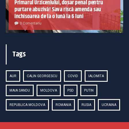
Primarul Urziceniului, dosar penal pentru
purtare abuzivă! Sava riscă amenda sau
închisoarea de la o lună la 6 luni
0 Comentariu
Tags
AUR
CALIN GEORGESCU
COVID
IALOMITA
MAIA SANDU
MOLDOVA
PSD
PUTIN
REPUBLICA MOLDOVA
ROMANIA
RUSIA
UCRAINA