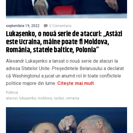
septembrie 19, 2022
0 Comentariu
Lukaşenko, o nouă serie de atacuri: „Astăzi
este Ucraina, mâine poate fi Moldova,
România, statele baltice, Polonia”
Alexandr Lukaşenko a lansat o nouă serie de atacuri la
adresa Statelor Unite. Preşedintele Belarusului a declarat
că Washingtonul a jucat un anumit rol în toate conflictele
politice majore din lume.
Citește mai mult
Politică
atacuri
,
lukașenko
,
moldova
,
razboi
,
romania