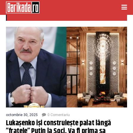
lukașenko
octombrie 30, 2025
0 Comentariu
Lukașenko își construiește palat lângă
”fratele” Putin la Soci. Va fi prima sa