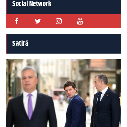
Social Network
Satiră