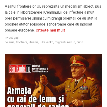
Asaltul frontierelor UE reprezintă un mecanism abject, pus
la cale în laboratoarele Kremlinului, de infectare a mult
prea permisivei Uniuni cu migranții orientali ce au stat la
originea atâtor episoade sângeroase care au îndoliat
orașele europene.
Citește mai mult
Investigații
belarus
,
frontiera
,
lituania
,
lukașenko
,
migranti
,
nebun
,
putin