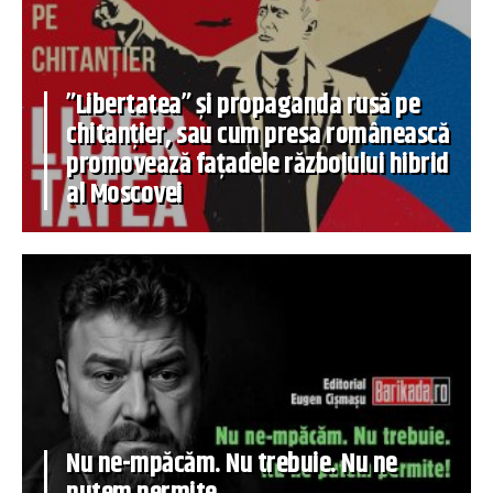
”Libertatea” și propaganda rusă pe
chitanțier, sau cum presa românească
promovează fațadele războiului hibrid
al Moscovei
Nu ne-mpăcăm. Nu trebuie. Nu ne