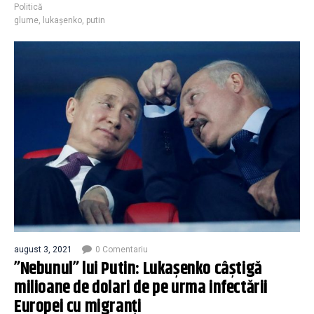
Politică
glume
,
lukașenko
,
putin
august 3, 2021
0 Comentariu
”Nebunul” lui Putin: Lukașenko câștigă
milioane de dolari de pe urma infectării
Europei cu migranți