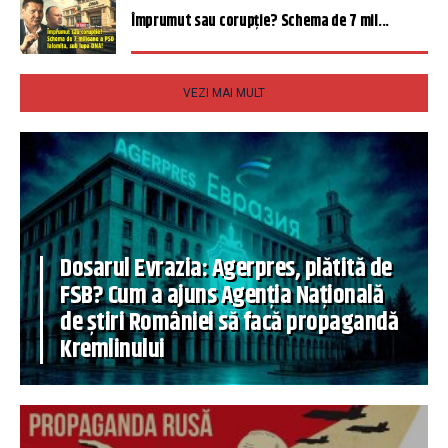
Împrumut sau corupție? Schema de 7 mil...
VEZI MAI MULT
Dosarul Evrazia: Agerpres, plătită de
FSB? Cum a ajuns Agenția Națională
de știri României să facă propagandă
Kremlinului