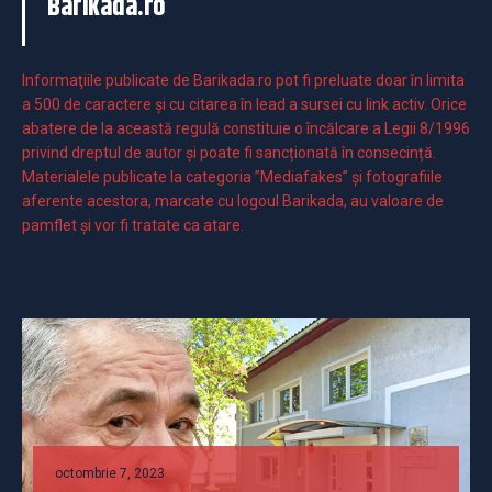
Barikada.ro
Informaţiile publicate de Barikada.ro pot fi preluate doar în limita
a 500 de caractere şi cu citarea în lead a sursei cu link activ. Orice
abatere de la această regulă constituie o încălcare a Legii 8/1996
privind dreptul de autor și poate fi sancționată în consecință.
Materialele publicate la categoria ”Mediafakes” și fotografiile
aferente acestora, marcate cu logoul Barikada, au valoare de
pamflet și vor fi tratate ca atare.
octombrie 7, 2023