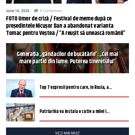
iunie 16, 2026
0 Comentariu
FOTO Umor de criză / Festival de meme după ce
președintele Nicușor Dan a abandonat varianta
Tomac pentru Veștea / ”A reușit să unească românii”
Generația „gândacilor de bucătărie”: „Cel mai
mare partid din lume. Puterea tineretului”
Top 7 expresii pentru care, în Rusia, a...
Patriarhia va instala o cutie a milei î...
VEZI MAI MULT