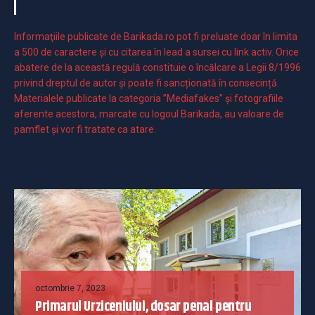
Informaţiile publicate de Barikada.ro pot fi preluate doar în limita
a 500 de caractere şi cu citarea în lead a sursei cu link activ. Orice
abatere de la această regulă constituie o încălcare a Legii 8/1996
privind dreptul de autor și poate fi sancționată în consecință.
Materialele publicate la categoria ”Mediafakes” și fotografiile
aferente acestora, marcate cu logoul Barikada, au valoare de
pamflet și vor fi tratate ca atare.
octombrie 7, 2023
Primarul Urziceniului, dosar penal pentru