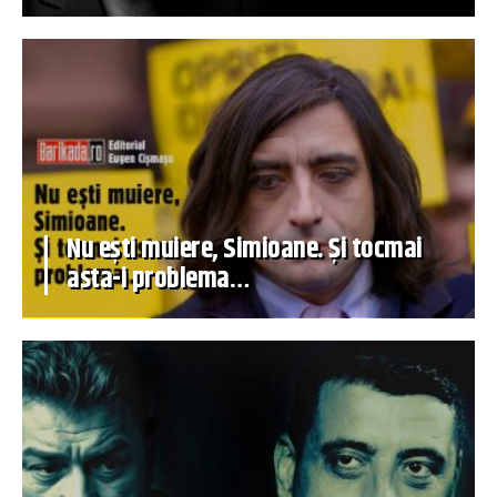
Nu ești muiere, Simioane. Și tocmai
asta-i problema…