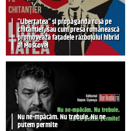
”Libertatea” și propaganda rusă pe
chitanțier, sau cum presa românească
promovează fațadele războiului hibrid
al Moscovei
Nu ne-mpăcăm. Nu trebuie. Nu ne
putem permite