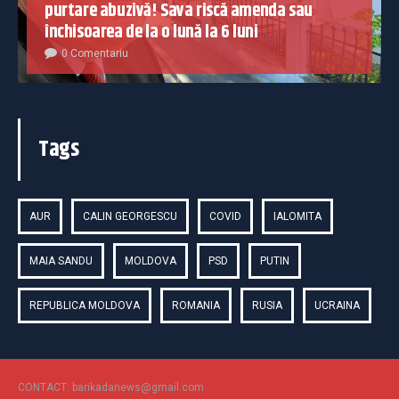
purtare abuzivă! Sava riscă amenda sau
închisoarea de la o lună la 6 luni
0 Comentariu
Tags
AUR
CALIN GEORGESCU
COVID
IALOMITA
MAIA SANDU
MOLDOVA
PSD
PUTIN
REPUBLICA MOLDOVA
ROMANIA
RUSIA
UCRAINA
CONTACT: barikadanews@gmail.com