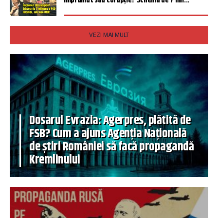
Împrumut sau corupție? Schema de 7 mil...
VEZI MAI MULT
Dosarul Evrazia: Agerpres, plătită de
FSB? Cum a ajuns Agenția Națională
de știri României să facă propagandă
Kremlinului