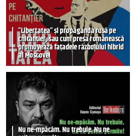
”Libertatea” și propaganda rusă pe
chitanțier, sau cum presa românească
promovează fațadele războiului hibrid
al Moscovei
Nu ne-mpăcăm. Nu trebuie. Nu ne