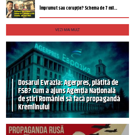
Împrumut sau corupție? Schema de 7 mil...
VEZI MAI MULT
Dosarul Evrazia: Agerpres, plătită de
FSB? Cum a ajuns Agenția Națională
de știri României să facă propagandă
Kremlinului