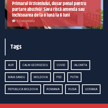
Primarul Urziceniului, dosar penal pentru
purtare abuzivă! Sava riscă amenda sau
închisoarea de la o lună la 6 luni
0 Comentariu
Tags
AUR
CALIN GEORGESCU
COVID
IALOMITA
MAIA SANDU
MOLDOVA
PSD
PUTIN
REPUBLICA MOLDOVA
ROMANIA
RUSIA
UCRAINA