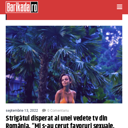
liza sabau
septembrie 13, 2022
0 Comentariu
Strigătul disperat al unei vedete tv din
România. “Mi s-au cerut favoruri sexuale.