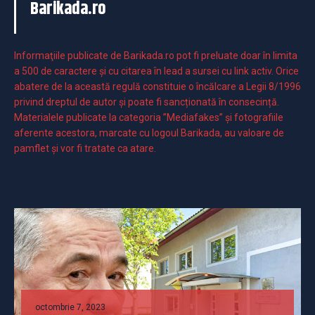
Barikada.ro
Informaţiile publicate de Barikada.ro pot fi preluate doar în limita
a 500 de caractere şi cu citarea în lead a sursei cu link activ. Orice
abatere de la această regulă constituie o încălcare a Legii 8/1996
privind dreptul de autor și poate fi sancționată în consecință.
Materialele publicate la categoria ”Mediafakes” și fotografiile
aferente acestora, marcate cu logoul Barikada, au valoare de
pamflet și vor fi tratate ca atare.
octombrie 7, 2023