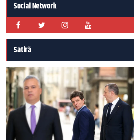
Social Network
Satiră